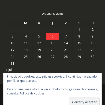
AGOSTO 2026
L
M
X
J
V
S
D
1
2
3
4
5
6
7
8
9
10
11
12
13
14
15
16
17
18
19
20
21
22
23
24
25
26
27
28
29
30
31
« Jul
Privacidad y cookies: este sitio usa cookies. Si continúas navegando
por él, aceptas su uso.
Para obtener más información, incluido cómo gestionar las cookies,
consulta:
Política de cookies
Copyright © todos los derechos reservados
Online Shop por
Acme Themes