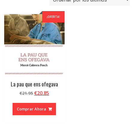
¡OFERTA!
La pau que ens ofegava
El
El
€
20.85
€
21.95
precio
precio
original
actual
Comprar Ahora
era:
es:
€21.95.
€20.85.