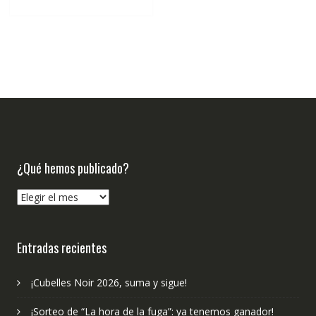
€21.95.
€20.85.
¿Qué hemos publicado?
¿Qué
hemos
publicado?
Entradas recientes
¡Cubelles Noir 2026, suma y sigue!
¡Sorteo de “La hora de la fuga”: ya tenemos ganador!