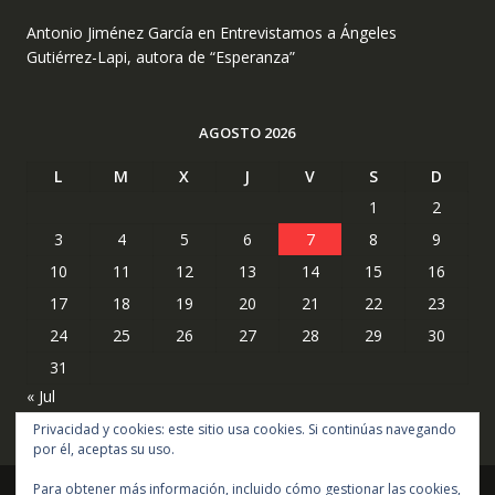
Antonio Jiménez García
en
Entrevistamos a Ángeles
Gutiérrez-Lapi, autora de “Esperanza”
AGOSTO 2026
L
M
X
J
V
S
D
1
2
3
4
5
6
7
8
9
10
11
12
13
14
15
16
17
18
19
20
21
22
23
24
25
26
27
28
29
30
31
« Jul
Privacidad y cookies: este sitio usa cookies. Si continúas navegando
por él, aceptas su uso.
Para obtener más información, incluido cómo gestionar las cookies,