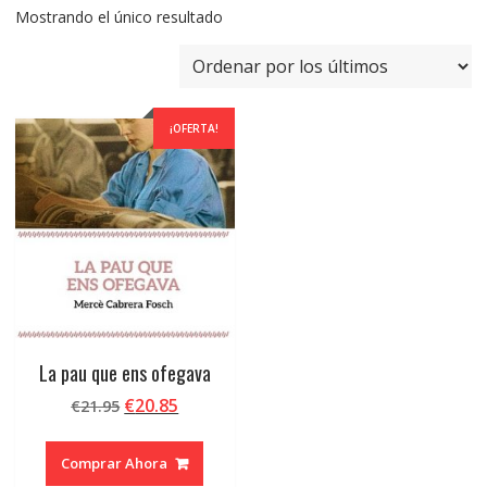
Mostrando el único resultado
¡OFERTA!
La pau que ens ofegava
El
El
€
20.85
€
21.95
precio
precio
original
actual
Comprar Ahora
era:
es: