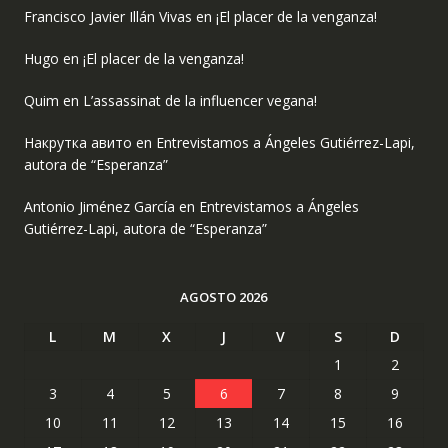
Francisco Javier Illán Vivas
en
¡El placer de la venganza!
Hugo
en
¡El placer de la venganza!
Quim
en
L’assassinat de la influencer vegana!
Накрутка авито
en
Entrevistamos a Ángeles Gutiérrez-Lapi,
autora de “Esperanza”
Antonio Jiménez García
en
Entrevistamos a Ángeles
Gutiérrez-Lapi, autora de “Esperanza”
AGOSTO 2026
L
M
X
J
V
S
D
1
2
3
4
5
6
7
8
9
10
11
12
13
14
15
16