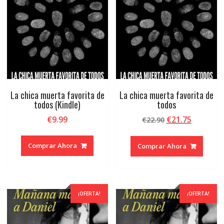
La chica muerta favorita de
La chica muerta favorita de
todos (Kindle)
todos
El
El
€
9.99
€
21.75
€
22.90
precio
precio
original
actual
Comprar Ahora
Comprar Ahora
era:
es:
€22.90.
€21.75.
¡OFERTA!
¡OFERTA!