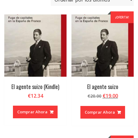
últimos
¡OFERTA!
El agente suizo (Kindle)
El agente suizo
El
El
€
12.34
€
19.00
€
20.00
precio
precio
original
actual
Comprar Ahora
Comprar Ahora
era:
es:
€20.00.
€19.00.