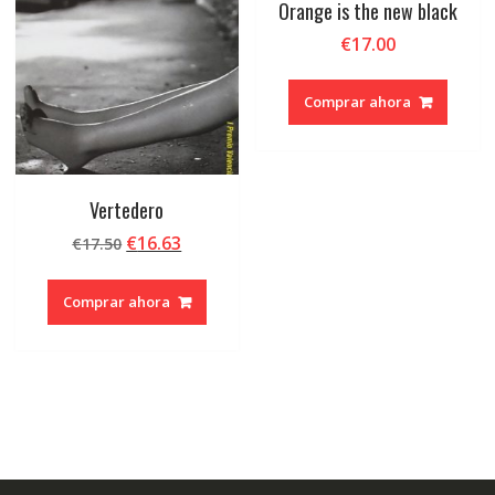
Orange is the new black
€
17.00
Comprar ahora
Vertedero
El
El
€
16.63
€
17.50
precio
precio
original
actual
Comprar ahora
era:
es:
€17.50.
€16.63.