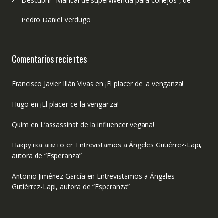
Descubrir “Manual de supervivencia para conejos”, de
Pedro Daniel Verdugo.
Comentarios recientes
Francisco Javier Illán Vivas
en
¡El placer de la venganza!
Hugo
en
¡El placer de la venganza!
Quim
en
L’assassinat de la influencer vegana!
Накрутка авито
en
Entrevistamos a Ángeles Gutiérrez-Lapi,
autora de “Esperanza”
Antonio Jiménez García
en
Entrevistamos a Ángeles
Gutiérrez-Lapi, autora de “Esperanza”