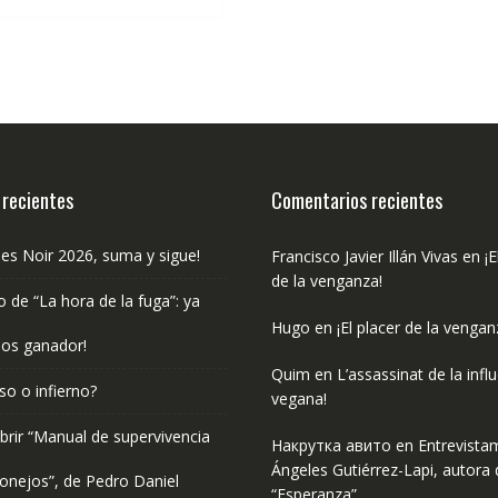
€19.50.
€18.53.
 recientes
Comentarios recientes
les Noir 2026, suma y sigue!
Francisco Javier Illán Vivas
en
¡E
de la venganza!
o de “La hora de la fuga”: ya
Hugo
en
¡El placer de la vengan
os ganador!
Quim
en
L’assassinat de la infl
so o infierno?
vegana!
rir “Manual de supervivencia
Накрутка авито
en
Entrevista
Ángeles Gutiérrez-Lapi, autora 
onejos”, de Pedro Daniel
“Esperanza”