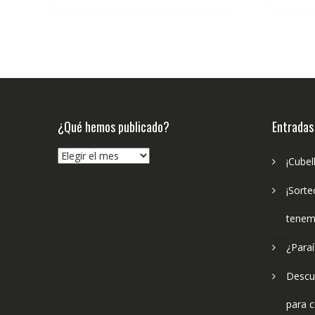
¿Qué hemos publicado?
Entradas
¿Qué
¡Cubel
hemos
publicado?
¡Sorte
tenem
¿Paraí
Descub
para c