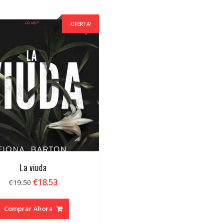
¡OFERTA!
La viuda
El
El
€
18.53
€
19.50
precio
precio
original
actual
Comprar Ahora
era:
es: