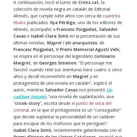
A continuación, tocó el turno de
Crims.cat
, la
colección de novela negra en catalán de Editorial
Alrevés, que cumple siete años con cerca de
cuarenta
títulos
publicados.
Ilya Pérdigo
, uno de los editores de
Alrevés, acompañó a
Francesc Puigpelat, Salvador
Casas
e
Isabel-Clara Simó
en la presentación de sus
últimas novelas.
Magret i els anarquistes
, de
Francesc Puigpelat, V Premi Memorial Agustí Vehí,
se inspira en el personaje del legendario
comisario
Maigret
, de
Georges Simenon
. “El personaje me
fascinó cuando releí sus aventuras hace cuatro o cinco
años y decidí reconvertirlo en
Magret
y en
protagonista de una novela en catalán”, explicó el
autor, mientras
Salvador Casas
nos presentó
Un
cadáver inquiet
, “una novela de suplantación, una
“
crook-story
”, escrita desde
el punto de vista del
criminal
, en la que el protagonista es un “conseguidor”
que decide suplantar la personalidad de un cadáver
para escapar de los mafiosos que le persiguen”.
Isabel-Clara Simó
, recientemente galardonada con el
Premi d’Honor de les Lletres Catalanes
, anunció que