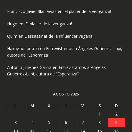
Francisco Javier Illán Vivas
en
¡El placer de la venganza!
Hugo
en
¡El placer de la venganza!
Quim
en
L’assassinat de la influencer vegana!
Накрутка авито
en
Entrevistamos a Ángeles Gutiérrez-Lapi,
autora de “Esperanza”
Antonio Jiménez García
en
Entrevistamos a Ángeles
Gutiérrez-Lapi, autora de “Esperanza”
AGOSTO 2026
L
M
X
J
V
S
D
1
2
3
4
5
6
7
8
9
10
11
12
13
14
15
16