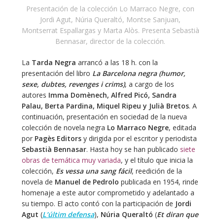
Presentación de la colección Lo Marraco Negre, con
Jordi Agut, Núria Queraltó, Montse Sanjuan,
Montserrat Espallargas y Marta Alòs. Presenta Sebastià
Bennasar, director de la colección.
La
Tarda Negra
arrancó a las 18 h. con la
presentación del libro
La Barcelona negra (humor,
sexe, dubtes, revenges i crims)
, a cargo de los
autores
Imma Domènech, Alfred Picó, Sandra
Palau, Berta Pardina, Miquel Ripeu y Julià Bretos
. A
continuación, presentación en sociedad de la nueva
colección de novela negra
Lo Marraco Negre
, editada
por
Pagès Editors
y dirigida por el escritor y periodista
Sebastià Bennasar
. Hasta hoy se han publicado
siete
obras de temática muy variada
, y el título que inicia la
colección,
Es vessa una sang fácil
, reedición de la
novela de
Manuel de Pedrolo
publicada en 1954, rinde
homenaje a este autor comprometido y adelantado a
su tiempo. El acto contó con la participación de
Jordi
Agut
(
L’últim defensa
),
Núria Queraltó
(
Et diran que