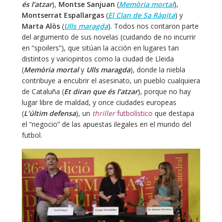
és l’atzar
),
Montse Sanjuan
(
Memòria mortal
),
Montserrat Espallargas
(
El Clan de Sa Ràpita
) y
Marta Alòs
(
Ulls maragda
). Todos nos contaron parte
del argumento de sus novelas (cuidando de no incurrir
en “spoilers”), que sitúan la acción en lugares tan
distintos y variopintos como la ciudad de Lleida
(
Memòria mortal
y
Ulls maragda
), donde la niebla
contribuye a encubrir el asesinato, un pueblo cualquiera
de Cataluña (
Et diran que és l’atzar
), porque no hay
lugar libre de maldad, y once ciudades europeas
(
L’últim defensa
), un
thriller
futbolístico
que destapa
el “negocio” de las apuestas ilegales en el mundo del
futbol.