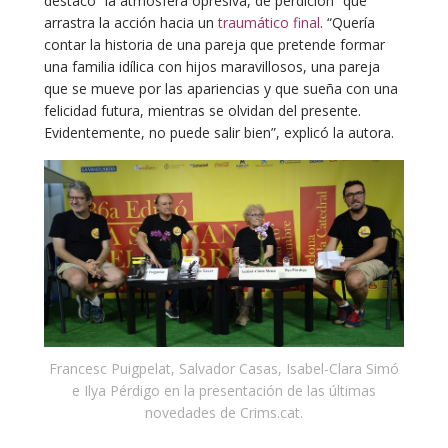
destacó “la atmosfera opresiva, de perdición” que
arrastra la acción hacia un
traumático final
. “Quería
contar la historia de una pareja que pretende formar
una familia idílica con hijos maravillosos, una pareja
que se mueve por las apariencias y que sueña con una
felicidad futura, mientras se olvidan del presente.
Evidentemente, no puede salir bien”, explicó la autora.
Francesc Puigpelat, Salvador Casas, Isabel-Clara Simó
e Ilya Pérdigo en la presentación de las últimas
novedades de Crims.cat.