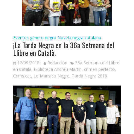
Eventos género negro
Novela negra catalana
¡La Tarda Negra en la 36a Setmana del
Llibre en Català!
12/09/2018
Redacción
36a Setmana del Llibre
en Català
,
Biblioteca Andreu Martín
,
crimen perfecto
,
Crims.cat
,
Lo Marraco Negre
,
Tarda Negra 2018