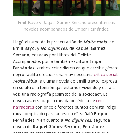
Emili Bayo y Raquel Gámez Serrano presentan sus
novelas acompañados de Empar Fernández.
Llegó el turno de la presentación de
Molta ràbia
, de
Emili Bayo
, y
No diguis res
, de
Raquel Gámez
Serrano
, editadas por Llibres del Delicte.
Acompañados por la también escritora
Empar
Fernández
, ambos coincidieron en que escribir género
negro facilita efectuar una muy necesaria
crítica social
.
Molta ràbia
, la última novela de
Emili Bayo
, “expresa
en su título la tensión que estamos viviendo y es, a la
vez, una radiografía pesimista de la sociedad”. La
novela avanza bajo la mirada poliédrica de
once
narradores
con once diferentes puntos de vista, “algo
muy complicado para un escritor”, señaló
Empar
Fernández
. Y en cuanto a
No diguis res
, segunda
novela de
Raquel Gámez Serrano
,
Fernández