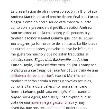
de Sopar per a ogres.
La presentación de otra nueva colección, la
Biblioteca
Andreu Martín
, puso el broche de oro final a la
Tarda
Negra
. Como no podía ser de otra manera, el acto
contó con la presencia del prolífico escritor
Andreu
Martín
(director de la colección) y del periodista y
también escritor
Manuel Quinto
que, con su
Sopar
per a ogres
, ya forma parte de la misma. La Biblioteca
se nutrirá de “autores y novelas que yo he leído, que
me gustaron mucho y que no están traducidas al
catalán, como
El gos dels Baskerville
, de
Arthur
Conan Doyle
,
L’assassí dins meu
, de
Jim Thompson
o
Delictes a curt plaç
, de
Jake Arnott
. Se trata de una
biblioteca de recuperación
”, explicó
Martín
, aunque
también tendrán cabida autores y novelas actuales,
como la última obra del escritor norteamericano
Dennis Lehane
, publicada en inglés. Y en cuanto a
Sopar per a ogres
,
Manuel Quinto
explicó que se
trata de una
novela negra gastronómica
y muy
divertida, que nos recuerda que “el poder mata y