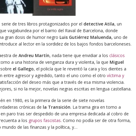
na serie de tres libros protagonizados por el
detective Atila
, un
 que vagabundea por el barrio del Raval de Barcelona, donde
una gran dosis de humor negro
Luis Gutiérrez Maluenda,
uno de
introduce al lector en la sordidez de los bajos fondos barceloneses.
maestra de
Andreu Martín
, nada tiene que envidiar a los
clásicos
 torno a una historia de venganza dura y violenta, la que
Miguel
e sobre
el Gallego
, el policía que le reventó la cara y los dientes a
ión entre agresor y agredido, tanto el uno como el otro
víctima y
satisfacción del deseo más que a través de esa misma violencia.
res, si no la mejor, novelas negras escritas en lengua castellana.
én en 1980, es la primera de la serie de siete novelas
verdaderas crónicas de
la Transición
. La trama gira en torno a
a, en paro tras ser despedido de una empresa dedicada al cobro de
recuenta a los
grupos fascistas
. Como no podía ser de otra forma,
undo de las finanzas y la política, y…