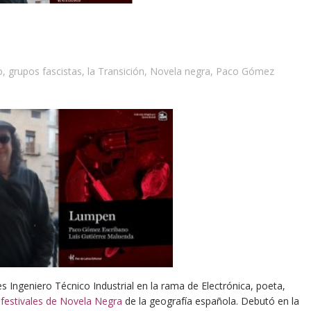
!
o
,
grupos fascistas
,
la Transición
,
Novela negra
,
Paco Gómez
es Ingeniero Técnico Industrial en la rama de Electrónica, poeta,
s festivales de Novela Negra
de la geografía española. Debutó en la