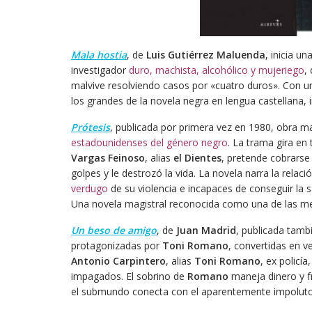
Mala hostia
, de
Luis Gutiérrez Maluenda
, inicia u
investigador
duro, machista, alcohólico y mujeriego
,
malvive resolviendo casos por «cuatro duros». Con 
los grandes de la novela negra en lengua castellana, 
Prótesis
, publicada por primera vez en 1980, obra 
estadounidenses del género negro
. La trama gira en
Vargas Feinoso
, alias
el Dientes
, pretende cobrars
golpes y le destrozó la vida. La novela narra la relac
verdugo
de su violencia e incapaces de conseguir la 
Una novela magistral reconocida como una de las mejo
Un beso de amigo
, de
Juan Madrid
, publicada tambi
protagonizadas por
Toni Romano
, convertidas en 
Antonio Carpintero
, alias
Toni Romano
, ex policí
impagados. El sobrino de
Romano
maneja dinero y f
el submundo conecta con el aparentemente impoluto m