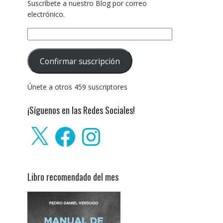
Suscríbete a nuestro Blog por correo
electrónico.
Dirección
de
correo
Confirmar suscripción
electrónico:
Únete a otros 459 suscriptores
¡Síguenos en las Redes Sociales!
X
Facebook
Instagram
Libro recomendado del mes