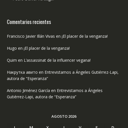
Comentarios recientes
Francisco Javier Illán Vivas
en
¡El placer de la venganza!
Hugo
en
¡El placer de la venganza!
Quim
en
L’assassinat de la influencer vegana!
Накрутка авито
en
Entrevistamos a Ángeles Gutiérrez-Lapi,
autora de “Esperanza”
Antonio Jiménez García
en
Entrevistamos a Ángeles
Gutiérrez-Lapi, autora de “Esperanza”
AGOSTO 2026
L
M
X
J
V
S
D