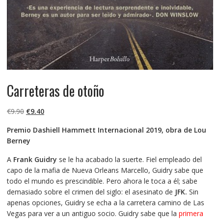
Carreteras de otoño
El
El
€
9.90
€
9.40
precio
precio
Premio Dashiell Hammett Internacional 2019, obra de Lou
original
actual
Berney
era:
es:
€9.90.
€9.40.
A
Frank Guidry
se le ha acabado la suerte. Fiel empleado del
capo de la mafia de Nueva Orleans Marcello, Guidry sabe que
todo el mundo es prescindible. Pero ahora le toca a él; sabe
demasiado sobre el crimen del siglo: el asesinato de
JFK.
Sin
apenas opciones, Guidry se echa a la carretera camino de Las
Vegas para ver a un antiguo socio. Guidry sabe que la
primera