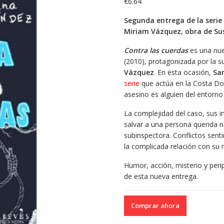
€
6.64
Segunda entrega de la serie
Miriam Vázquez, obra de S
Contra las cuerdas
es una nue
(2010), protagonizada por la 
Vázquez
. En esta ocasión,
Sa
serie
que actúa en la Costa Dor
asesino es alguien del entorn
La complejidad del caso, sus 
salvar a una persona querida n
subinspectora. Conflictos sent
la complicada relación con su
Humor, acción, misterio y peri
de esta nueva entrega.
Comprar ahora