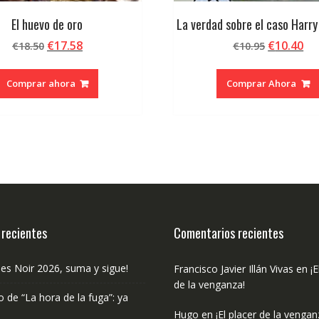
El huevo de oro
La verdad sobre el caso Harr
El
El
El
El
€
17.58
€
10.40
€
18.50
€
10.95
precio
precio
precio
pr
original
actual
original
ac
Comprar ahora
Comprar Ahora
era:
es:
era:
es:
€18.50.
€17.58.
€10.95.
€1
 recientes
Comentarios recientes
les Noir 2026, suma y sigue!
Francisco Javier Illán Vivas
en
¡E
de la venganza!
o de “La hora de la fuga”: ya
Hugo
en
¡El placer de la vengan