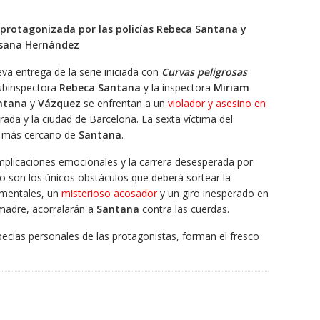
 protagonizada por las policías Rebeca Santana y
usana Hernández
va entrega de la serie iniciada con
Curvas peligrosas
subinspectora
Rebeca Santana
y la inspectora
Miriam
ntana
y
Vázquez
se enfrentan a un
violador y asesino en
ada y la ciudad de Barcelona. La sexta víctima del
o más cercano de
Santana
.
implicaciones emocionales y la carrera desesperada por
o son los únicos obstáculos que deberá sortear la
imentales, un
misterioso acosador
y un giro inesperado en
 madre, acorralarán a
Santana
contra las cuerdas.
pecias personales de las protagonistas, forman el fresco