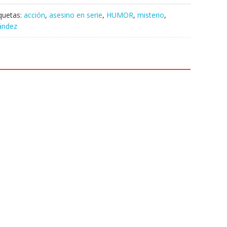
iquetas:
acción
,
asesino en serie
,
HUMOR
,
misterio
,
ández