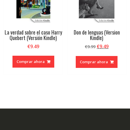
La verdad sobre el caso Harry
Don de lenguas (Version
Quebert (Versión Kindle)
Kindle)
El
El
€
9.49
€
9.49
€
9.99
precio
precio
original
actual
Comprar ahora
Comprar ahora
era:
es:
€9.99.
€9.49.