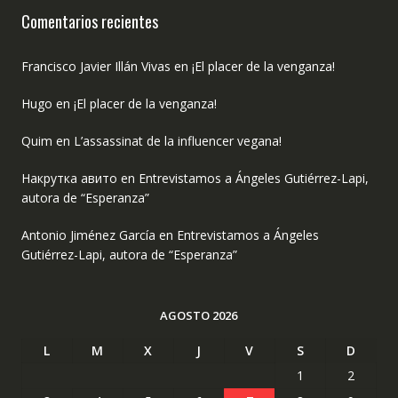
Comentarios recientes
Francisco Javier Illán Vivas
en
¡El placer de la venganza!
Hugo
en
¡El placer de la venganza!
Quim
en
L’assassinat de la influencer vegana!
Накрутка авито
en
Entrevistamos a Ángeles Gutiérrez-Lapi,
autora de “Esperanza”
Antonio Jiménez García
en
Entrevistamos a Ángeles
Gutiérrez-Lapi, autora de “Esperanza”
AGOSTO 2026
L
M
X
J
V
S
D
1
2