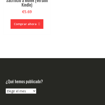
Sacrificio a Mólek (Versión
Kindle)
€
5.69
Comprar ahora
¿Qué hemos publicado?
¿Qué
hemos
publicado?