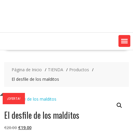
Saltar
contenido
Página de Inicio
TIENDA
Productos
El desfile de los malditos
¡OFERTA!
El desfile de los malditos
El
El
€
20.00
€
19.00