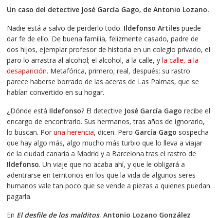
precio
precio
Un caso del detective José García Gago, de Antonio Lozano.
original
actual
era:
es:
Nadie está a salvo de perderlo todo.
Ildefonso Artiles
puede
€20.00.
€19.00.
dar fe de ello. De buena familia, felizmente casado, padre de
dos hijos, ejemplar profesor de historia en un colegio privado, el
paro lo arrastra al alcohol; el alcohol, a la calle, y
la calle, a la
desaparición
. Metafórica, primero; real, después: su rastro
parece haberse borrado de las aceras de Las Palmas, que se
habían convertido en su hogar.
¿Dónde está
Ildefonso
? El detective
José García Gago
recibe el
encargo de encontrarlo. Sus hermanos, tras años de ignorarlo,
lo buscan. Por
una herencia
, dicen. Pero
García Gago
sospecha
que hay algo más, algo mucho más turbio que lo lleva a viajar
de la ciudad canaria a Madrid y a Barcelona tras el rastro de
Ildefonso
. Un viaje que no acaba ahí, y que le obligará a
adentrarse en territorios en los que la vida de algunos seres
humanos vale tan poco que se vende a piezas a quienes puedan
pagarla.
En
El desfile de los malditos
,
Antonio Lozano González