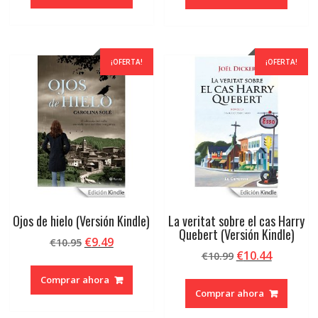
era:
es:
€22.00.
€20.90.
¡OFERTA!
¡OFERTA!
Ojos de hielo (Versión Kindle)
La veritat sobre el cas Harry
Quebert (Versión Kindle)
El
El
€
9.49
€
10.95
El
El
€
10.44
precio
precio
€
10.99
precio
precio
original
actual
Comprar ahora
original
actual
era:
es:
Comprar ahora
era:
es:
€10.95.
€9.49.
€10.99.
€10.44.