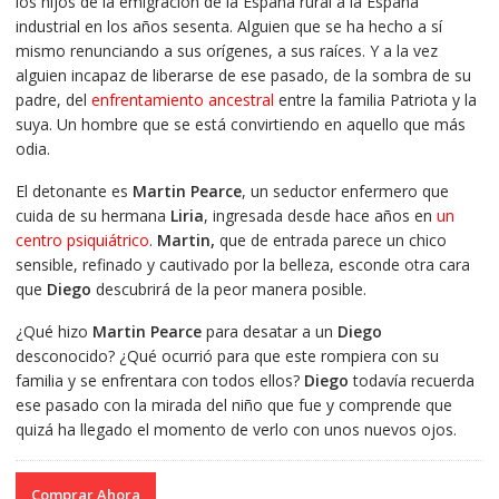
los hijos de la emigración de la España rural a la España
industrial en los años sesenta. Alguien que se ha hecho a sí
mismo renunciando a sus orígenes, a sus raíces. Y a la vez
alguien incapaz de liberarse de ese pasado, de la sombra de su
padre, del
enfrentamiento ancestral
entre la familia Patriota y la
suya. Un hombre que se está convirtiendo en aquello que más
odia.
El detonante es
Martin Pearce
, un seductor enfermero que
cuida de su hermana
Liria
, ingresada desde hace años en
un
centro psiquiátrico
.
Martin,
que de entrada parece un chico
sensible, refinado y cautivado por la belleza, esconde otra cara
que
Diego
descubrirá de la peor manera posible.
¿Qué hizo
Martin Pearce
para desatar a un
Diego
desconocido? ¿Qué ocurrió para que este rompiera con su
familia y se enfrentara con todos ellos?
Diego
todavía recuerda
ese pasado con la mirada del niño que fue y comprende que
quizá ha llegado el momento de verlo con unos nuevos ojos.
Comprar Ahora