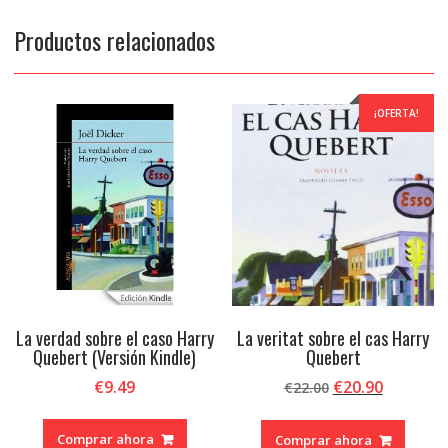
Productos relacionados
¡OFERTA!
La verdad sobre el caso Harry
La veritat sobre el cas Harry
Quebert (Versión Kindle)
Quebert
El
El
€
9.49
€
20.90
€
22.00
precio
precio
original
actual
Comprar ahora
Comprar ahora