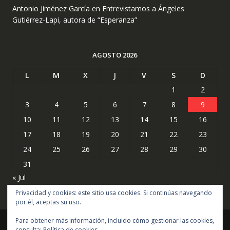
Antonio Jiménez García
en
Entrevistamos a Ángeles
Gutiérrez-Lapi, autora de “Esperanza”
AGOSTO 2026
L
M
X
J
V
S
D
1
2
3
4
5
6
7
8
9
10
11
12
13
14
15
16
17
18
19
20
21
22
23
24
25
26
27
28
29
30
31
« Jul
Privacidad y cookies: este sitio usa cookies. Si continúas navegando
por él, aceptas su uso.
Para obtener más información, incluido cómo gestionar las cookies,
consulta:
Política de cookies