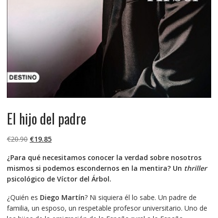
El hijo del padre
El
El
€
20.90
€
19.85
precio
precio
¿Para qué necesitamos conocer la verdad sobre nosotros
original
actual
mismos si podemos escondernos en la mentira? Un
thriller
era:
es:
psicológico de Víctor del Árbol.
€20.90.
€19.85.
¿Quién es
Diego Martín
? Ni siquiera él lo sabe. Un padre de
familia, un esposo, un respetable profesor universitario. Uno de