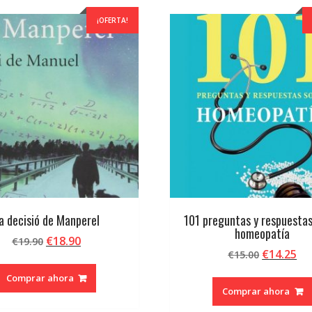
¡OFERTA!
a decisió de Manperel
101 preguntas y respuestas
homeopatía
El
El
€
18.90
€
19.90
El
El
€
14.25
precio
precio
€
15.00
precio
pr
original
actual
Comprar ahora
original
ac
era:
es:
Comprar ahora
era:
es:
€19.90.
€18.90.