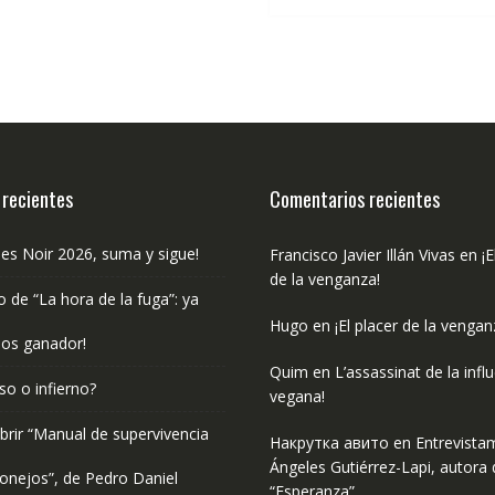
€15.00.
€1
 recientes
Comentarios recientes
les Noir 2026, suma y sigue!
Francisco Javier Illán Vivas
en
¡E
de la venganza!
o de “La hora de la fuga”: ya
Hugo
en
¡El placer de la vengan
os ganador!
Quim
en
L’assassinat de la infl
so o infierno?
vegana!
rir “Manual de supervivencia
Накрутка авито
en
Entrevista
Ángeles Gutiérrez-Lapi, autora 
onejos”, de Pedro Daniel
“Esperanza”