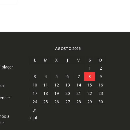
4.25.
AGOSTO 2026
L
M
X
J
V
S
D
l placer
1
2
3
4
5
6
7
8
9
10
11
12
13
14
15
16
za!
17
18
19
20
21
22
23
uencer
24
25
26
27
28
29
30
31
mos a
« Jul
de