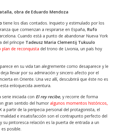
atalla, obra de Eduardo Mendoza
co
tiene los días contados. Inquieto y estimulado por los
eranza que comienzan a respirarse en España,
Rufo
arcelona. Cuando está a punto de abandonar Nueva York
a del príncipe
Tadeusz Maria Clementij Tukuulo
 plan de reconquista
del trono de Livonia, un país hoy
parece en su vida tan alegremente como desaparece y le
deja llevar por su admiración y sincero afecto por el
cierta en Oriente. Una vez allí, descubrirá que éste no es
e esta enloquecida aventura.
 serie iniciada con
El rey recibe
, y recorre de forma
con gran sentido del humor
algunos momentos históricos,
XX a partir de la peripecia personal del protagonista, el
ormalidad e insatisfacción son el contrapunto perfecto del
 y su pintoresca relación es la puerta de entrada a un
es posible.