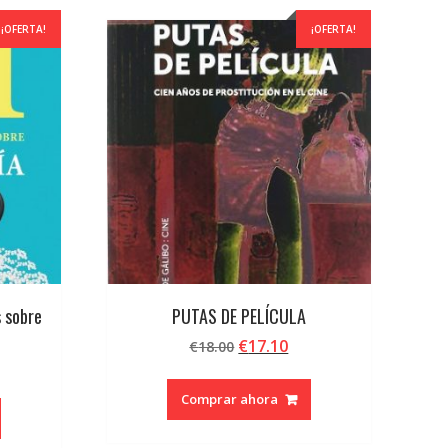
¡OFERTA!
¡OFERTA!
 sobre
PUTAS DE PELÍCULA
El
El
€
17.10
€
18.00
precio
precio
ecio
original
actual
Comprar ahora
tual
era:
es:
€18.00.
€17.10.