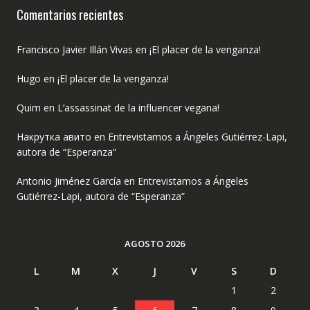
Comentarios recientes
Francisco Javier Illán Vivas
en
¡El placer de la venganza!
Hugo
en
¡El placer de la venganza!
Quim
en
L’assassinat de la influencer vegana!
Накрутка авито
en
Entrevistamos a Ángeles Gutiérrez-Lapi,
autora de “Esperanza”
Antonio Jiménez García
en
Entrevistamos a Ángeles
Gutiérrez-Lapi, autora de “Esperanza”
AGOSTO 2026
L
M
X
J
V
S
D
1
2