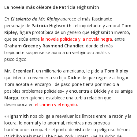
precio
precio
La novela más célebre de Patricia Highsmith
original
actual
era:
es:
En
El talento de Mr. Ripley
aparece el más fascinante
€9.61.
€9.49.
personaje de
Patricia Highsmith
: el inquietante y amoral
Tom
Ripley
, figura prototípica de un género que
Highsmith
inventó,
que se sitúa entre
la novela policíaca y la novela negra
, entre
Graham Greene
y
Raymond Chandler
, donde el más
trepidante suspense se aúna a un vertiginoso análisis
psicológico.
Mr. Greenleaf
, un millonario americano, le pide a
Tom Ripley
que intente convencer a su hijo
Dickie
de que regrese al hogar.
Tom
acepta el encargo –de paso pone tierra por medio a
posibles problemas policiales– y encuentra a
Dickie
y a su amiga
Marga
, con quienes establece una turbia relación que
desemboca en
el crimen y el engaño
.
«
Highsmith
nos obliga a reevaluar los límites entre la razón y la
locura, lo normal y lo anormal, mientras nos provoca
haciéndonos compartir el punto de vista de su peligroso héroe»
(
Michiko Kakutani
, The New York Times). «Se ha dicho de