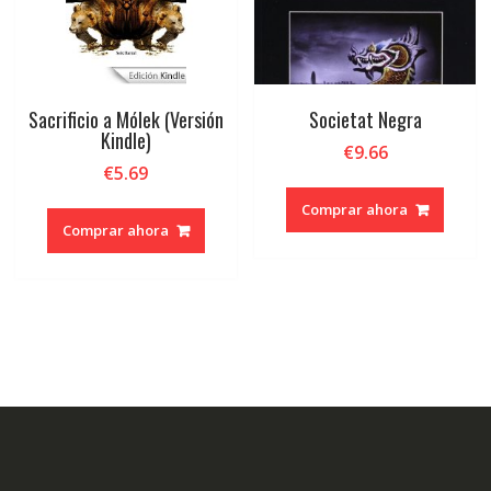
Sacrificio a Mólek (Versión
Societat Negra
Kindle)
€
9.66
€
5.69
Comprar ahora
Comprar ahora