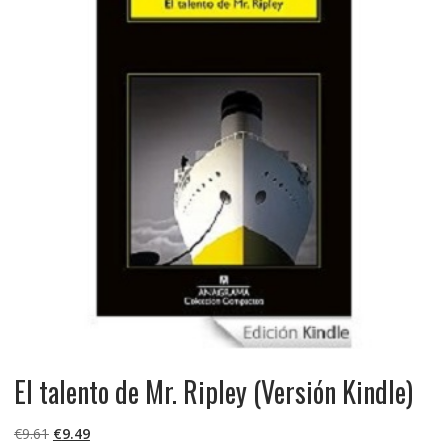
El talento de Mr. Ripley (Versión Kindle)
El
El
€
9.61
€
9.49