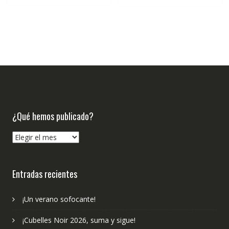
€22.00.
€20.90.
¿Qué hemos publicado?
¿Qué
hemos
publicado?
Entradas recientes
¡Un verano sofocante!
¡Cubelles Noir 2026, suma y sigue!