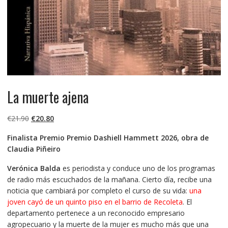
La muerte ajena
El
El
€
21.90
€
20.80
precio
precio
Finalista Premio Premio Dashiell Hammett 2026, obra de
original
actual
Claudia Piñeiro
era:
es:
€21.90.
€20.80.
Verónica Balda
es periodista y conduce uno de los programas
de radio más escuchados de la mañana. Cierto día, recibe una
noticia que cambiará por completo el curso de su vida:
una
joven cayó de un quinto piso en el barrio de Recoleta
. El
departamento pertenece a un reconocido empresario
agropecuario y la muerte de la mujer es mucho más que una