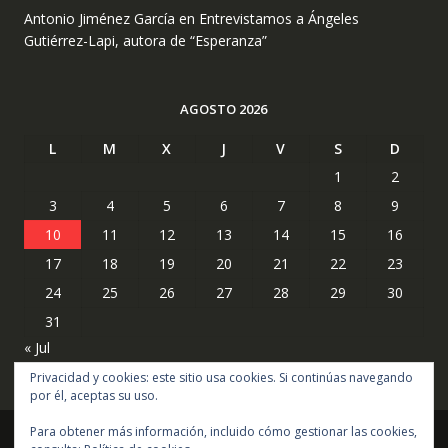
Antonio Jiménez García
en
Entrevistamos a Ángeles
Gutiérrez-Lapi, autora de “Esperanza”
AGOSTO 2026
L
M
X
J
V
S
D
1
2
3
4
5
6
7
8
9
10
11
12
13
14
15
16
17
18
19
20
21
22
23
24
25
26
27
28
29
30
31
« Jul
Privacidad y cookies: este sitio usa cookies. Si continúas navegando
por él, aceptas su uso.
Para obtener más información, incluido cómo gestionar las cookies,