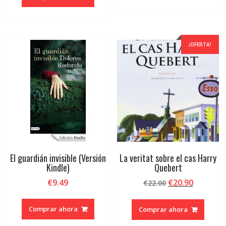
era:
es:
€18.50.
€17.58.
€10.99.
€10.44.
¡OFERTA!
El guardián invisible (Versión
La veritat sobre el cas Harry
Kindle)
Quebert
El
El
€
9.49
€
20.90
€
22.00
precio
precio
original
actual
Comprar ahora
Comprar ahora
era:
es: