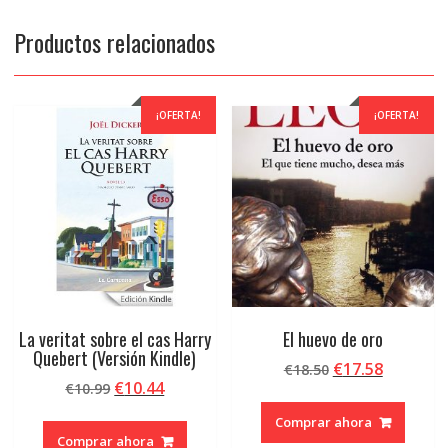
Productos relacionados
¡OFERTA!
¡OFERTA!
La veritat sobre el cas Harry
El huevo de oro
Quebert (Versión Kindle)
El
El
€
17.58
€
18.50
El
El
€
10.44
€
10.99
precio
precio
precio
precio
original
actual
Comprar ahora
original
actual
era:
es:
Comprar ahora