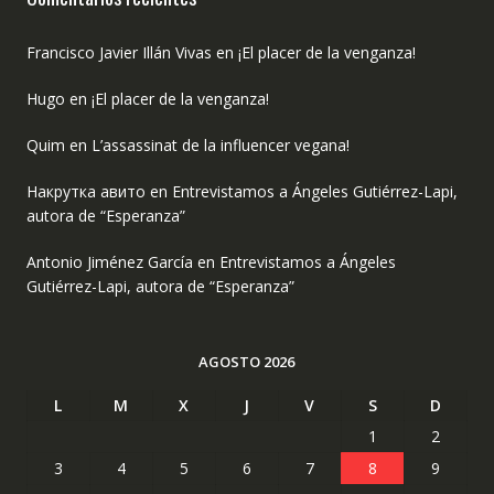
Francisco Javier Illán Vivas
en
¡El placer de la venganza!
Hugo
en
¡El placer de la venganza!
Quim
en
L’assassinat de la influencer vegana!
Накрутка авито
en
Entrevistamos a Ángeles Gutiérrez-Lapi,
autora de “Esperanza”
Antonio Jiménez García
en
Entrevistamos a Ángeles
Gutiérrez-Lapi, autora de “Esperanza”
AGOSTO 2026
L
M
X
J
V
S
D
1
2
3
4
5
6
7
8
9