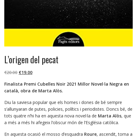
L’origen del pecat
El
El
€
20.00
€
19.00
precio
precio
Finalista Premi Cubelles Noir 2021 Millor Novel·la Negra en
original
actual
català, obra de Marta Alòs.
era:
es:
€20.00.
€19.00.
Diu la saviesa popular que els homes i dones de bé sempre
s’allunyaran de putes, policies, polítics i periodistes. Doncs bé, de
tots quatre n’hi ha en aquesta nova novel·la de
Marta Alòs
, que
a més a més hi afegeix l’obscur món de l’Església catòlica.
En aquesta ocasió el mosso d’esquadra
Roure
, ascendit, torna a