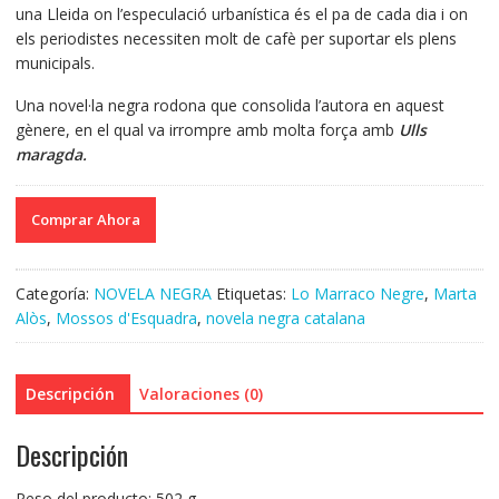
una Lleida on l’especulació urbanística és el pa de cada dia i on
els periodistes necessiten molt de cafè per suportar els plens
municipals.
Una novel·la negra rodona que consolida l’autora en aquest
gènere, en el qual va irrompre amb molta força amb
Ulls
maragda.
Comprar Ahora
Categoría:
NOVELA NEGRA
Etiquetas:
Lo Marraco Negre
,
Marta
Alòs
,
Mossos d'Esquadra
,
novela negra catalana
Descripción
Valoraciones (0)
Descripción
Peso del producto: 502 g