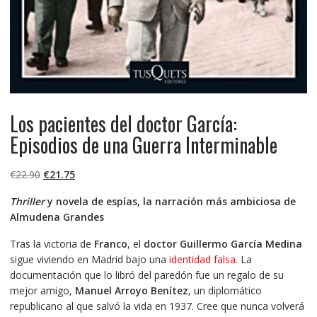
Los pacientes del doctor García:
Episodios de una Guerra Interminable
El
El
€
22.90
€
21.75
precio
precio
Thriller
y novela de espías, la narración más ambiciosa de
original
actual
Almudena Grandes
era:
es:
€22.90.
€21.75.
Tras la victoria de
Franco
, el
doctor Guillermo García Medina
sigue viviendo en Madrid bajo una
identidad falsa
. La
documentación que lo libró del paredón fue un regalo de su
mejor amigo,
Manuel Arroyo Benítez
, un diplomático
republicano al que salvó la vida en 1937. Cree que nunca volverá