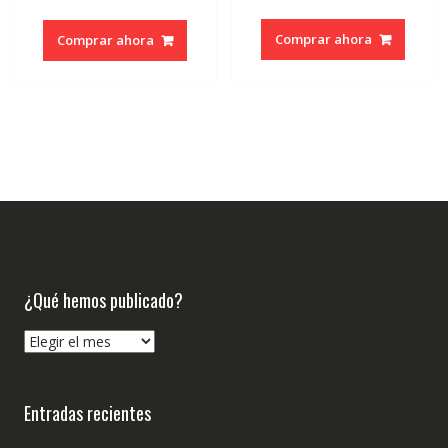
precio
precio
original
actual
Comprar ahora
Comprar ahora
era:
es:
€19.00.
€18.05.
¿Qué hemos publicado?
¿Qué
hemos
publicado?
Entradas recientes