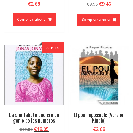
El
El
€
2.68
€
9.46
€
9.95
precio
precio
original
actual
Comprar ahora
Comprar ahora
era:
es:
€9.95.
€9.46.
¡OFERTA!
La analfabeta que era un
El pou impossible (Versión
genio de los números
Kindle)
El
El
€
18.05
€
2.68
€
19.00