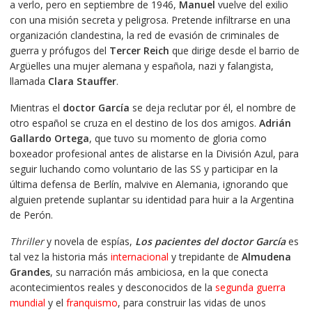
a verlo, pero en septiembre de 1946,
Manuel
vuelve del exilio
con una misión secreta y peligrosa. Pretende infiltrarse en una
organización clandestina, la red de evasión de criminales de
guerra y prófugos del
Tercer Reich
que dirige desde el barrio de
Argüelles una mujer alemana y española, nazi y falangista,
llamada
Clara Stauffer
.
Mientras el
doctor García
se deja reclutar por él, el nombre de
otro español se cruza en el destino de los dos amigos.
Adrián
Gallardo Ortega
, que tuvo su momento de gloria como
boxeador profesional antes de alistarse en la División Azul, para
seguir luchando como voluntario de las SS y participar en la
última defensa de Berlín, malvive en Alemania, ignorando que
alguien pretende suplantar su identidad para huir a la Argentina
de Perón.
Thriller
y novela de espías,
Los pacientes del doctor García
es
tal vez la historia más
internacional
y trepidante de
Almudena
Grandes
, su narración más ambiciosa, en la que conecta
acontecimientos reales y desconocidos de la
segunda guerra
mundial
y el
franquismo
, para construir las vidas de unos