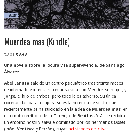
Muerdealmas (Kindle)
El
El
€
9.61
€
9.49
precio
precio
Una novela sobre la locura y la supervivencia, de Santiago
original
actual
Álvarez.
era:
es:
€9.61.
€9.49.
Abel Lanuza
sale de un centro psiquiátrico tras treinta meses
de internado e intenta retomar su vida con
Merche
, su mujer, y
Jorge
, el hijo de ambos, pero todo le es adverso. Su única
oportunidad para recuperarse es la herencia de su tío, que
recientemente se ha suicidado en la aldea de
Muerdealmas
, en
el remoto territorio de
la Tinença de Benifassà
. Allí le recibirá
un entorno hostil y salvaje dominado por los
hermanos Osset
(
Ibón, Ventisca
y
Ferrán
), cuyas
actividades delictivas