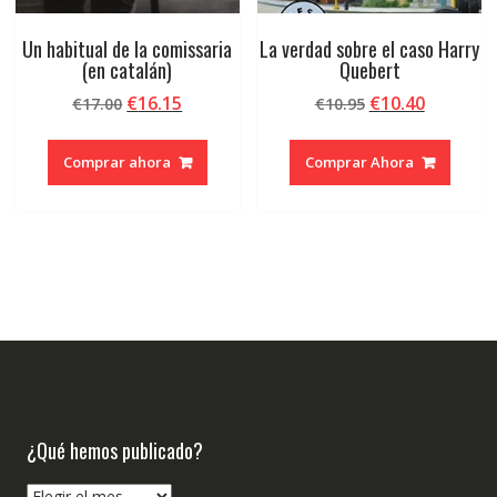
Un habitual de la comissaria
La verdad sobre el caso Harry
(en catalán)
Quebert
El
El
El
El
€
16.15
€
10.40
€
17.00
€
10.95
precio
precio
precio
precio
original
actual
original
actual
Comprar ahora
Comprar Ahora
era:
es:
era:
es:
€17.00.
€16.15.
€10.95.
€10.40.
¿Qué hemos publicado?
¿Qué