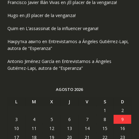
Francisco Javier Illán Vivas
en
¡El placer de la venganza!
Hugo
en
¡El placer de la venganza!
Quim
en
L’assassinat de la influencer vegana!
Накрутка авито
en
Entrevistamos a Ángeles Gutiérrez-Lapi,
autora de “Esperanza”
Antonio Jiménez García
en
Entrevistamos a Ángeles
Gutiérrez-Lapi, autora de “Esperanza”
AGOSTO 2026
L
M
X
J
V
S
D
1
2
3
4
5
6
7
8
9
10
11
12
13
14
15
16
17
18
19
20
21
22
23