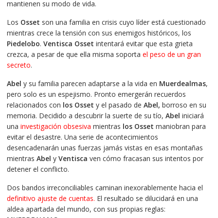
mantienen su modo de vida.
Los
Osset
son una familia en crisis cuyo líder está cuestionado
mientras crece la tensión con sus enemigos históricos, los
Piedelobo
.
Ventisca Osset
intentará evitar que esta grieta
crezca, a pesar de que ella misma soporta
el peso de un gran
secreto
.
Abel
y su familia parecen adaptarse a la vida en
Muerdealmas
,
pero solo es un espejismo. Pronto emergerán recuerdos
relacionados con
los Osset
y el pasado de
Abel,
borroso en su
memoria. Decidido a descubrir la suerte de su tío,
Abel
iniciará
una
investigación obsesiva
mientras
los Osset
maniobran para
evitar el desastre. Una serie de acontecimientos
desencadenarán unas fuerzas jamás vistas en esas montañas
mientras
Abel
y
Ventisca
ven cómo fracasan sus intentos por
detener el conflicto.
Dos bandos irreconciliables caminan inexorablemente hacia el
definitivo ajuste de cuentas.
El resultado se dilucidará en una
aldea apartada del mundo, con sus propias reglas: