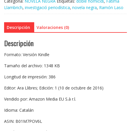
Categoría:
NOVELA NEGRA
Etiquetas:
doble homicidi
,
Fàtima
Llambrich
,
investigació periodística
,
novela negra
,
Ramón Laso
Descripción
Valoraciones (0)
Descripción
Formato: Versión Kindle
Tamaño del archivo: 1348 KB
Longitud de impresión: 386
Editor: Ara Llibres; Edición: 1 (10 de octubre de 2016)
Vendido por: Amazon Media EU S.à r.l.
Idioma: Catalán
ASIN: B01M7POV6L