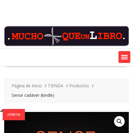
Saltar
contenido
Página de Inicio
TIENDA
Productos
Sense cadàver (kindle)
¡OFERTA!