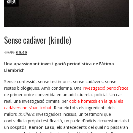
Sense cadàver (kindle)
El
El
€
9.99
€
9.49
precio
precio
Una apassionant investigació periodística de Fàtima
original
actual
Llambrich
era:
es:
€9.99.
€9.49.
Sense confessió, sense testimonis, sense cadàvers, sense
restes biològiques. Amb condemna. Una
investigació periodística
de primer ordre convertida en un addictiu relat policial. Un cas
real, una investigació criminal per
doble homicidi en la qual els
cadàvers no s’han trobat
. Reuneix tots els ingredients dels
millors
thrillers
: investigadors incisius, un testimoni que
contradiu la pròpia testificació, un puzle d’indicis circumstancials i
un sospitós,
Ramón Laso
, els antecedents del qual no passaran