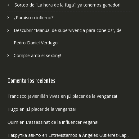
¡Sorteo de “La hora de la fuga”: ya tenemos ganador!
¿Paraíso o infierno?
Descubrir “Manual de supervivencia para conejos”, de
Pedro Daniel Verdugo.
Compte amb el sexting!
Comentarios recientes
Francisco Javier Illán Vivas
en
¡El placer de la venganza!
Hugo
en
¡El placer de la venganza!
Quim
en
L’assassinat de la influencer vegana!
Накрутка авито
en
Entrevistamos a Ángeles Gutiérrez-Lapi,