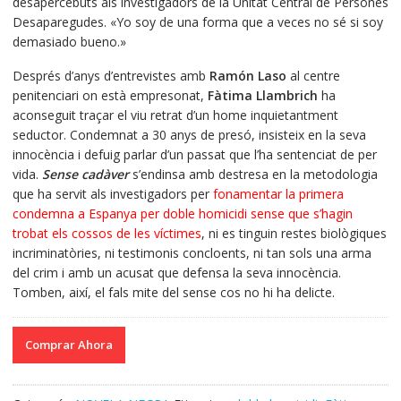
desapercebuts als investigadors de la Unitat Central de Persones
Desaparegudes. «Yo soy de una forma que a veces no sé si soy
demasiado bueno.»
Després d’anys d’entrevistes amb
Ramón Laso
al centre
penitenciari on està empresonat,
Fàtima Llambrich
ha
aconseguit traçar el viu retrat d’un home inquietantment
seductor. Condemnat a 30 anys de presó, insisteix en la seva
innocència i defuig parlar d’un passat que l’ha sentenciat de per
vida.
Sense cadàver
s’endinsa amb destresa en la metodologia
que ha servit als investigadors per
fonamentar la primera
condemna a Espanya per doble homicidi sense que s’hagin
trobat els cossos de les víctimes
, ni es tinguin restes biològiques
incriminatòries, ni testimonis concloents, ni tan sols una arma
del crim i amb un acusat que defensa la seva innocència.
Tomben, així, el fals mite del sense cos no hi ha delicte.
Comprar Ahora