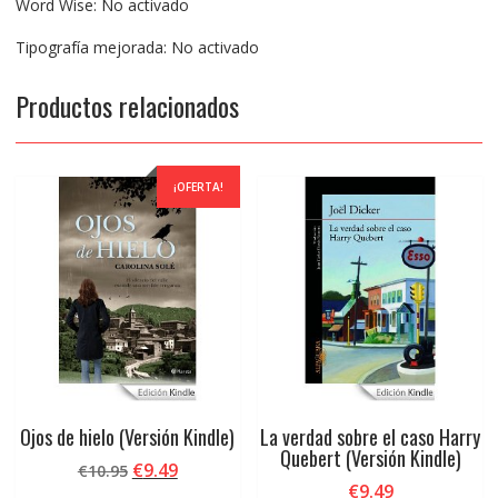
Word Wise: No activado
Tipografía mejorada: No activado
Productos relacionados
¡OFERTA!
Ojos de hielo (Versión Kindle)
La verdad sobre el caso Harry
Quebert (Versión Kindle)
El
El
€
9.49
€
10.95
€
9.49
precio
precio