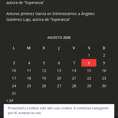
autora de “Esperanza”
Antonio Jiménez García
en
Entrevistamos a Ángeles
Gutiérrez-Lapi, autora de “Esperanza”
AGOSTO 2026
L
M
X
J
V
S
D
1
2
3
4
5
6
7
8
9
10
11
12
13
14
15
16
17
18
19
20
21
22
23
24
25
26
27
28
29
30
31
« Jul
Privacidad y cookies: este sitio usa cookies. Si continúas navegando
por él, aceptas su uso.