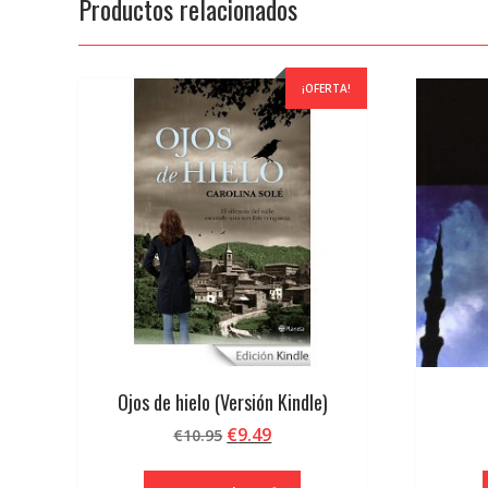
Productos relacionados
¡OFERTA!
Ojos de hielo (Versión Kindle)
El
El
€
9.49
€
10.95
precio
precio
original
actual