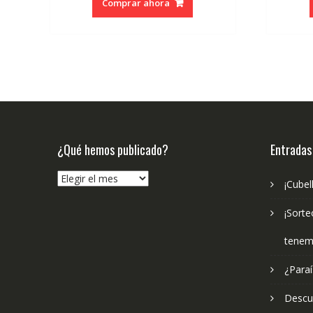
Comprar ahora
era:
es:
€10.95.
€9.49.
¿Qué hemos publicado?
Entradas
¿Qué
¡Cubel
hemos
publicado?
¡Sorte
tenem
¿Paraí
Descub