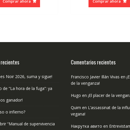
Comprar ahora
Comprar ahora
era:
es:
era:
es:
€20.00.
€19.00.
€5.95.
€5.6
 recientes
Comentarios recientes
les Noir 2026, suma y sigue!
Francisco Javier Illán Vivas
en
¡E
de la venganza!
o de “La hora de la fuga”: ya
Hugo
en
¡El placer de la vengan
os ganador!
Quim
en
L’assassinat de la infl
so o infierno?
vegana!
rir “Manual de supervivencia
Накрутка авито
en
Entrevista