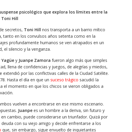
uspense psicológico que explora los límites entre la
 Toni Hill
 de secretos,
Toni Hill
nos transporta a un barrio mítico
a, tanto en los convulsos años setenta como en la
najes profundamente humanos se ven atrapados en un
, el silencio y la venganza.
r Yagüe
y
Juanpe Zamora
fueron algo más que simples
d, llena de confidencias y juegos, de alegrías y miedos,
 extendió por las conflictivas calles de la Ciudad Satélite.
78. Hasta el día en que un
suceso trágico
sacudió la
ta el momento en que los chicos se vieron obligados a
lvación.
 ambos vuelven a encontrarse en ese mismo escenario.
 opuestas.
Juanpe
es un hombre a la deriva, sin futuro y
, en cambio, puede considerarse un triunfador. Quizá por
 deuda con su viejo amigo y decide enfrentarse a los
o
que, sin embargo, sigue envuelto de inquietantes