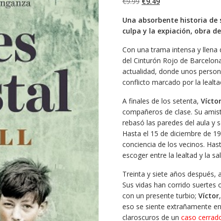
El
El
€
9.99
€
9.49
precio
precio
Una absorbente historia de s
original
actual
culpa y la expiación, obra de
era:
es:
€9.99.
€9.49.
Con una trama intensa y llena
del Cinturón Rojo de Barcelon
actualidad, donde unos perso
conflicto marcado por la lealtad
A finales de los setenta,
Vícto
compañeros de clase. Su amista
rebasó las paredes del aula y se
Hasta el 15 de diciembre de 19
conciencia de los vecinos. Has
escoger entre la lealtad y la sa
Treinta y siete años después,
Sus vidas han corrido suertes
con un presente turbio;
Víctor
eso se siente extrañamente en
claroscuros de un
caso cerrad