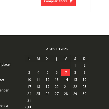
Comprar ahora
era:
es:
5.
€18.50.
€17.58.
AGOSTO 2026
L
M
X
J
V
S
D
l placer
1
2
3
4
5
6
7
8
9
10
11
12
13
14
15
16
za!
17
18
19
20
21
22
23
uencer
24
25
26
27
28
29
30
31
mos a
« Jul