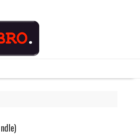
indle)