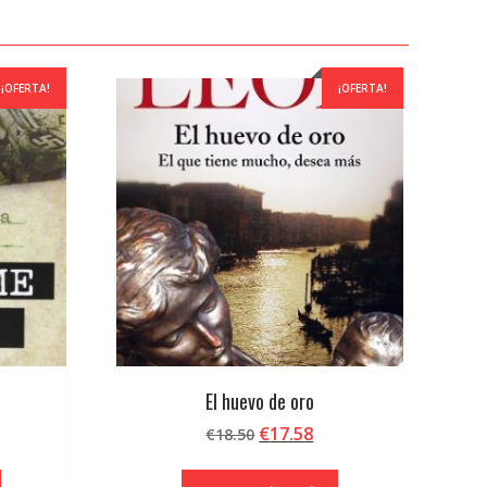
¡OFERTA!
¡OFERTA!
El huevo de oro
El
El
€
17.58
€
18.50
cio
precio
precio
ual
original
actual