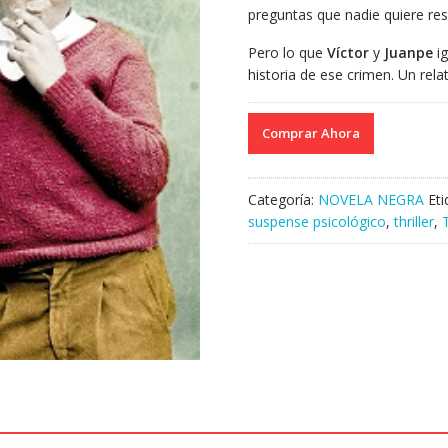
preguntas que nadie quiere re
Pero lo que
Víctor
y
Juanpe
i
historia de ese crimen. Un rela
Comprar Ahora
Categoría:
NOVELA NEGRA
Et
suspense psicológico
,
thriller
,
T