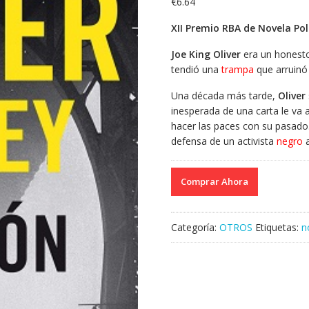
€
6.64
XII Premio RBA de Novela Pol
Joe King Oliver
era un honesto
tendió una
trampa
que arruinó 
Una década más tarde,
Oliver
inesperada de una carta le va a
hacer las paces con su pasado. 
defensa de un activista
negro
a
Comprar Ahora
Categoría:
OTROS
Etiquetas:
n