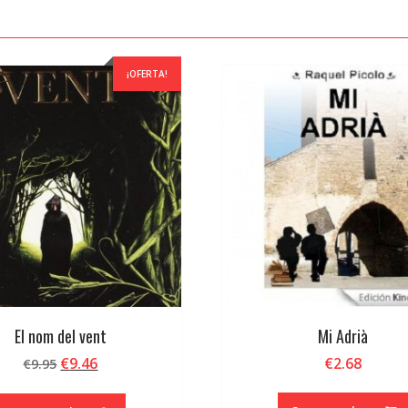
¡OFERTA!
El nom del vent
Mi Adrià
El
El
€
9.46
€
2.68
€
9.95
precio
precio
original
actual