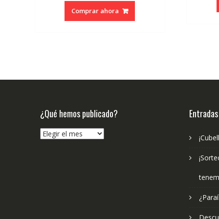
Comprar ahora
¿Qué hemos publicado?
Entradas
¿Qué
¡Cubel
hemos
publicado?
¡Sorte
tenem
¿Paraí
Descub