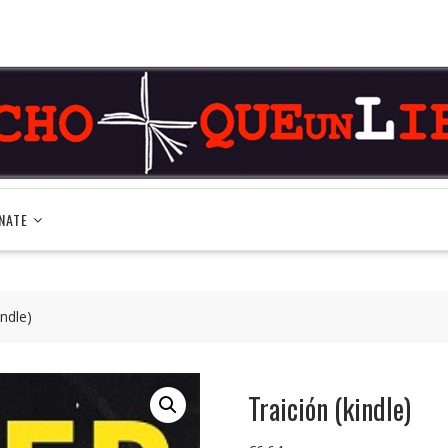
NATE
indle)
Traición (kindle)