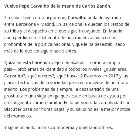
precio
precio
Vuelve Pepe Carvalho de la mano de Carlos Zanón.
original
actual
era:
es:
Sin saber bien cómo ni por qué,
Carvalho
anda desgarrado
€20.00.
€19.00.
entre Barcelona y Madrid. En Barcelona le quedan los restos de
su tribu y el despacho en el que sigue trabajando. En Madrid
anda perdido en el laberinto de una mujer casada con un
prohombre de la política nacional, y que le ha desestabilizado
más de lo que consiguió nadie antes.
Quizá se está haciendo viejo o le asaltan ―como al propio
país― problemas de identidad a todos los niveles: ¿quién eres,
Carvalho
?, ¿qué quieres?, ¿qué buscas? Estamos en 2017 y las
placas tectónicas de la sociedad parecen moverse de un modo
inédito. Los problemas de siempre, la desaparición de una
prostituta o una vieja amiga que acude en busca de ayuda por
un sangriento crimen familiar. En lo personal, la complicidad con
Biscúter
pasa por horas bajas, y su salud no es la mejor noticia
del momento.
Y sigue odiando la música moderna y quemando libros.