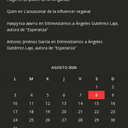
Quim
en
L’assassinat de la influencer vegana!
Накрутка авито
en
Entrevistamos a Ángeles Gutiérrez-Lapi,
autora de “Esperanza”
Antonio Jiménez García
en
Entrevistamos a Ángeles
Gutiérrez-Lapi, autora de “Esperanza”
AGOSTO 2026
L
M
X
J
V
S
D
1
2
3
4
5
6
7
8
9
10
11
12
13
14
15
16
17
18
19
20
21
22
23
24
25
26
27
28
29
30