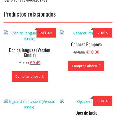
ISBN-13: 978-8408201489
Productos relacionados
¡OFERTA!
¡OFERTA!
Cabaret Pompeya
Don de lenguas (Version
El
El
€
18.00
€
18.95
Kindle)
precio
precio
El
El
€
9.49
€
9.99
original
actual
Comprar ahora
precio
precio
era:
es:
original
actual
€18.95.
€18.00.
Comprar ahora
era:
es:
€9.99.
€9.49.
¡OFERTA!
Ojos de hielo