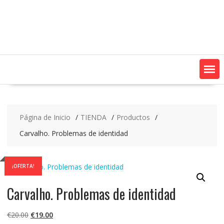
Saltar
contenido
Página de Inicio
TIENDA
Productos
Carvalho. Problemas de identidad
¡OFERTA!
Carvalho. Problemas de identidad
El
El
€
20.00
€
19.00