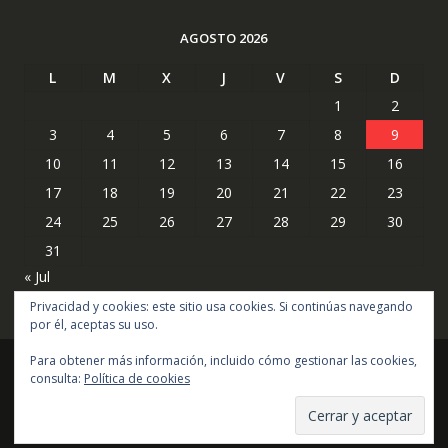
AGOSTO 2026
L
M
X
J
V
S
D
1
2
3
4
5
6
7
8
9
10
11
12
13
14
15
16
17
18
19
20
21
22
23
24
25
26
27
28
29
30
31
« Jul
Privacidad y cookies: este sitio usa cookies. Si continúas navegando
por él, aceptas su uso.
Para obtener más información, incluido cómo gestionar las cookies,
consulta:
Política de cookies
Copyright © todos los derechos reservados
Online Shop por
Acme Themes