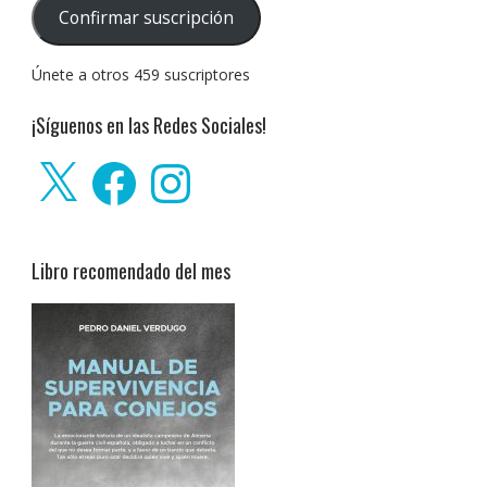
correo
Confirmar suscripción
electrónico:
Únete a otros 459 suscriptores
¡Síguenos en las Redes Sociales!
X
Facebook
Instagram
Libro recomendado del mes