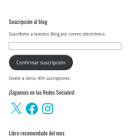
Suscripción al blog
Suscríbete a nuestro Blog por correo electrónico.
Dirección
de
correo
Confirmar suscripción
electrónico:
Únete a otros 459 suscriptores
¡Síguenos en las Redes Sociales!
X
Facebook
Instagram
Libro recomendado del mes