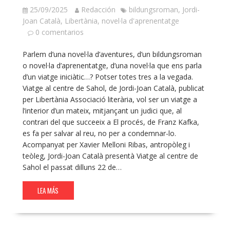
25/09/2025
Redacción
bildungsroman
,
Jordi-
Joan Català
,
Libertània
,
novel·la d'aprenentatge
0 comentarios
Parlem d’una novel·la d’aventures, d’un bildungsroman
o novel·la d’aprenentatge, d’una novel·la que ens parla
d’un viatge iniciàtic…? Potser totes tres a la vegada.
Viatge al centre de Sahol, de Jordi-Joan Català, publicat
per Libertània Associació literària, vol ser un viatge a
l’interior d’un mateix, mitjançant un judici que, al
contrari del que succeeix a El procés, de Franz Kafka,
es fa per salvar al reu, no per a condemnar-lo.
Acompanyat per Xavier Melloni Ribas, antropòleg i
teòleg, Jordi-Joan Català presentà Viatge al centre de
Sahol el passat dilluns 22 de…
LEA MÁS