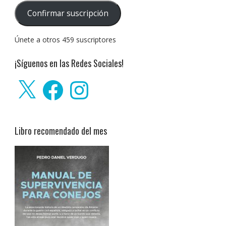
correo
Confirmar suscripción
electrónico:
Únete a otros 459 suscriptores
¡Síguenos en las Redes Sociales!
X
Facebook
Instagram
Libro recomendado del mes