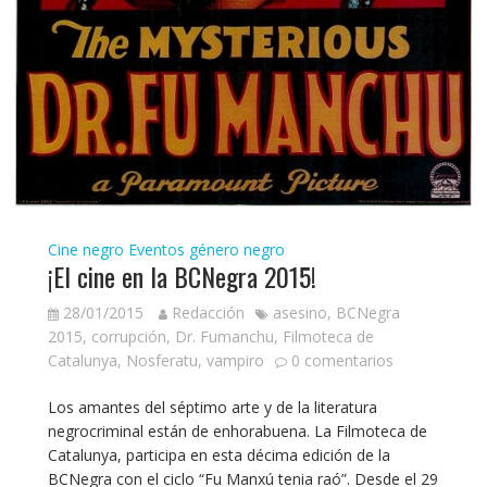
Cine negro
Eventos género negro
¡El cine en la BCNegra 2015!
28/01/2015
Redacción
asesino
,
BCNegra
2015
,
corrupción
,
Dr. Fumanchu
,
Filmoteca de
Catalunya
,
Nosferatu
,
vampiro
0 comentarios
Los amantes del séptimo arte y de la literatura
negrocriminal están de enhorabuena. La Filmoteca de
Catalunya, participa en esta décima edición de la
BCNegra con el ciclo “Fu Manxú tenia raó”. Desde el 29