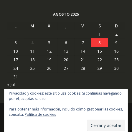
AGOSTO 2026
L
M
X
J
V
S
D
1
2
3
4
5
6
7
8
9
10
11
12
13
14
15
16
17
18
19
20
21
22
23
24
25
26
27
28
29
30
31
« Jul
Privacidad y cookies: este sitio usa cookies. Si continúas navegando
por él, aceptas su uso.
Para obtener más información, incluido cómo gestionar las cookies,
consulta:
Política de cookies
Copyright © todos los derechos reservados
Online Shop por
Acme Themes