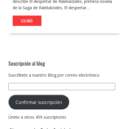
describe El despertar de Raleluköides, primera novela
de la Saga de Raleluköides. El despertar…
LEA MÁS
Suscripción al blog
Suscríbete a nuestro Blog por correo electrónico.
Dirección
de
correo
Confirmar suscripción
electrónico:
Únete a otros 459 suscriptores