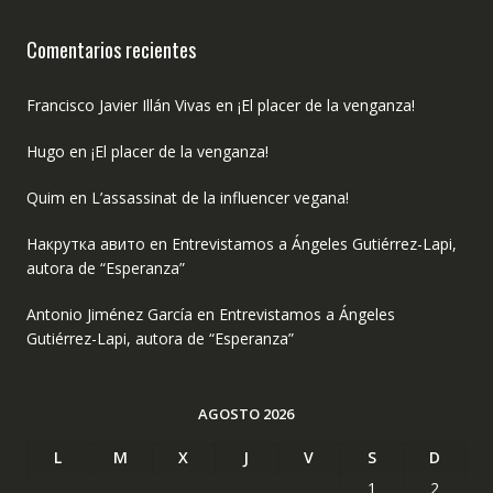
Comentarios recientes
Francisco Javier Illán Vivas
en
¡El placer de la venganza!
Hugo
en
¡El placer de la venganza!
Quim
en
L’assassinat de la influencer vegana!
Накрутка авито
en
Entrevistamos a Ángeles Gutiérrez-Lapi,
autora de “Esperanza”
Antonio Jiménez García
en
Entrevistamos a Ángeles
Gutiérrez-Lapi, autora de “Esperanza”
AGOSTO 2026
L
M
X
J
V
S
D
1
2