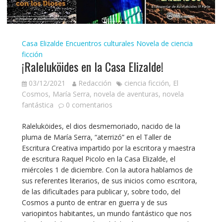
Casa Elizalde
Encuentros culturales
Novela de ciencia
ficción
¡Raleluköides en la Casa Elizalde!
03/12/2021
Redacción
ciencia ficción
,
El
Cosmos
,
María Serra
,
novela de aventuras
,
novela
fantástica
0 comentarios
Raleluköides, el dios desmemoriado, nacido de la
pluma de María Serra, “aterrizó” en el Taller de
Escritura Creativa impartido por la escritora y maestra
de escritura Raquel Picolo en la Casa Elizalde, el
miércoles 1 de diciembre. Con la autora hablamos de
sus referentes literarios, de sus inicios como escritora,
de las dificultades para publicar y, sobre todo, del
Cosmos a punto de entrar en guerra y de sus
variopintos habitantes, un mundo fantástico que nos