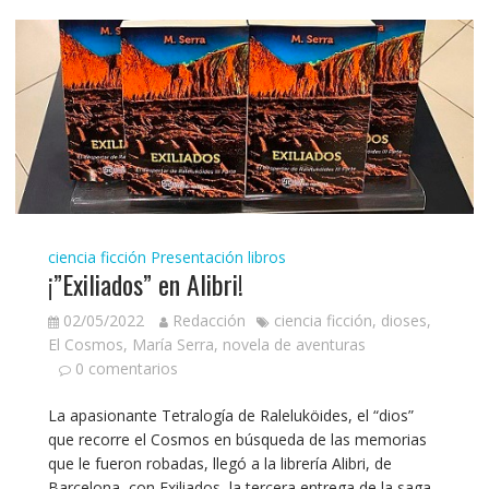
ciencia ficción
Presentación libros
¡”Exiliados” en Alibri!
02/05/2022
Redacción
ciencia ficción
,
dioses
,
El Cosmos
,
María Serra
,
novela de aventuras
0 comentarios
La apasionante Tetralogía de Raleluköides, el “dios”
que recorre el Cosmos en búsqueda de las memorias
que le fueron robadas, llegó a la librería Alibri, de
Barcelona, con Exiliados, la tercera entrega de la saga.