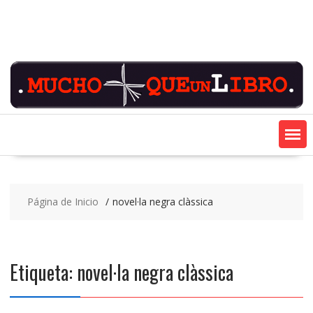
Saltar
contenido
Página de Inicio
novel·la negra clàssica
Etiqueta:
novel·la negra clàssica