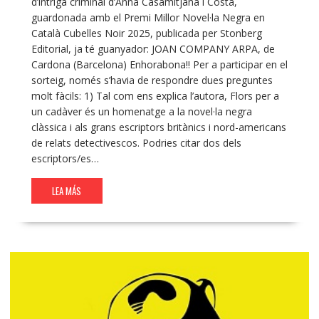
d’intriga criminal d’Anna Casamitjana i Costa,
guardonada amb el Premi Millor Novel·la Negra en
Català Cubelles Noir 2025, publicada per Stonberg
Editorial, ja té guanyador: JOAN COMPANY ARPA, de
Cardona (Barcelona) Enhorabona!! Per a participar en el
sorteig, només s’havia de respondre dues preguntes
molt fàcils: 1) Tal com ens explica l’autora, Flors per a
un cadàver és un homenatge a la novel·la negra
clàssica i als grans escriptors britànics i nord-americans
de relats detectivescos. Podries citar dos dels
escriptors/es…
LEA MÁS