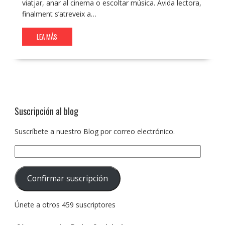
viatjar, anar al cinema o escoltar música. Àvida lectora,
finalment s’atreveix a…
LEA MÁS
Suscripción al blog
Suscríbete a nuestro Blog por correo electrónico.
Dirección
de
correo
Confirmar suscripción
electrónico:
Únete a otros 459 suscriptores