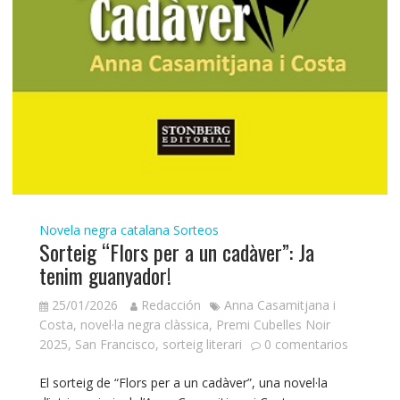
Novela negra catalana
Sorteos
Sorteig “Flors per a un cadàver”: Ja
tenim guanyador!
25/01/2026
Redacción
Anna Casamitjana i
Costa
,
novel·la negra clàssica
,
Premi Cubelles Noir
2025
,
San Francisco
,
sorteig literari
0 comentarios
El sorteig de “Flors per a un cadàver”, una novel·la