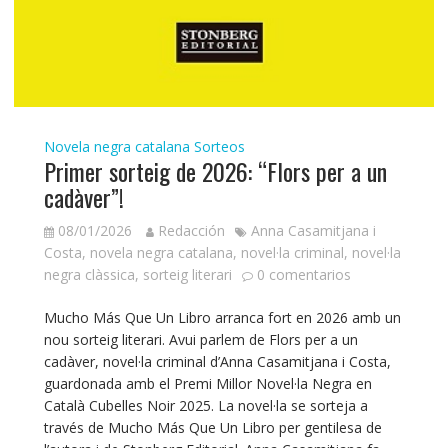
Novela negra catalana
Sorteos
Primer sorteig de 2026: “Flors per a un
cadàver”!
08/01/2026
Redacción
Anna Casamitjana i
Costa
,
novela negra catalana
,
novel·la criminal
,
novel·la
negra clàssica
,
sorteig literari
0 comentarios
Mucho Más Que Un Libro arranca fort en 2026 amb un
nou sorteig literari. Avui parlem de Flors per a un
cadàver, novel·la criminal d’Anna Casamitjana i Costa,
guardonada amb el Premi Millor Novel·la Negra en
Català Cubelles Noir 2025. La novel·la se sorteja a
través de Mucho Más Que Un Libro per gentilesa de