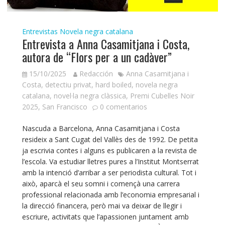
Entrevistas
Novela negra catalana
Entrevista a Anna Casamitjana i Costa,
autora de “Flors per a un cadàver”
15/10/2025
Redacción
Anna Casamitjana i
Costa
,
detectiu privat
,
hard boiled
,
novela negra
catalana
,
novel·la negra clàssica
,
Premi Cubelles Noir
2025
,
San Francisco
0 comentarios
Nascuda a Barcelona, Anna Casamitjana i Costa
resideix a Sant Cugat del Vallès des de 1992. De petita
ja escrivia contes i alguns es publicaren a la revista de
l’escola. Va estudiar lletres pures a l’Institut Montserrat
amb la intenció d’arribar a ser periodista cultural. Tot i
això, aparcà el seu somni i començà una carrera
professional relacionada amb l’economia empresarial i
la direcció financera, però mai va deixar de llegir i
escriure, activitats que l’apassionen juntament amb