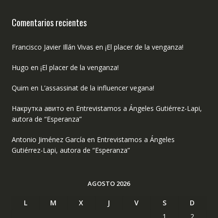
Comentarios recientes
Francisco Javier Illán Vivas
en
¡El placer de la venganza!
Hugo
en
¡El placer de la venganza!
Quim
en
L’assassinat de la influencer vegana!
Накрутка авито
en
Entrevistamos a Ángeles Gutiérrez-Lapi,
autora de “Esperanza”
Antonio Jiménez García
en
Entrevistamos a Ángeles
Gutiérrez-Lapi, autora de “Esperanza”
AGOSTO 2026
L
M
X
J
V
S
D
1
2