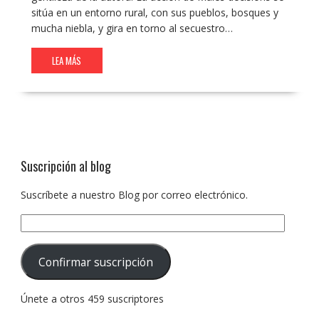
sitúa en un entorno rural, con sus pueblos, bosques y
mucha niebla, y gira en torno al secuestro…
LEA MÁS
Suscripción al blog
Suscríbete a nuestro Blog por correo electrónico.
Dirección
de
correo
Confirmar suscripción
electrónico:
Únete a otros 459 suscriptores