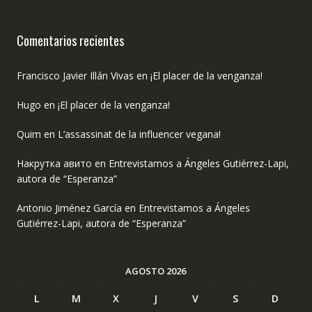
Comentarios recientes
Francisco Javier Illán Vivas
en
¡El placer de la venganza!
Hugo
en
¡El placer de la venganza!
Quim
en
L’assassinat de la influencer vegana!
Накрутка авито
en
Entrevistamos a Ángeles Gutiérrez-Lapi,
autora de “Esperanza”
Antonio Jiménez García
en
Entrevistamos a Ángeles
Gutiérrez-Lapi, autora de “Esperanza”
AGOSTO 2026
L
M
X
J
V
S
D