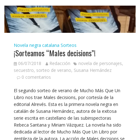
Novela negra catalana
Sorteos
¡Sorteamos “Males decisions”!
06/07/2018
Redacción
novela de personajes
,
secuestro
,
sorteo de verano
,
Susana Hernández
0 comentarios
El segundo sorteo de verano de Mucho Más Que Un
Libro nos trae Males decisions, por cortesía de la
editorial Alrevés. Esta es la primera novela negra en
catalán de Susana Hernández, autora de la exitosa
serie escrita en castellano de las subinspectoras
Rebeca Santana y Miriam Vázquez. La novela ha sido
dedicada al lector de Mucho Más Que Un Libro por
gentileza de la autora. La acción de Males decisions se