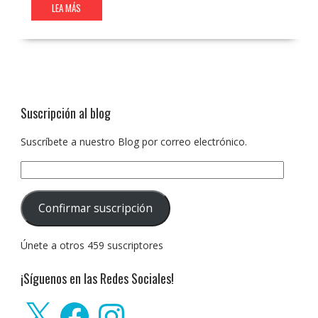
LEA MÁS
Suscripción al blog
Suscríbete a nuestro Blog por correo electrónico.
Dirección
de
correo
Confirmar suscripción
electrónico:
Únete a otros 459 suscriptores
¡Síguenos en las Redes Sociales!
X
Facebook
Instagram