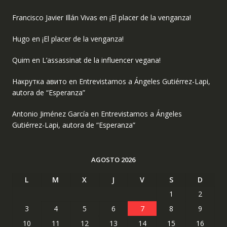
Francisco Javier Illán Vivas
en
¡El placer de la venganza!
Hugo
en
¡El placer de la venganza!
Quim
en
L’assassinat de la influencer vegana!
Накрутка авито
en
Entrevistamos a Ángeles Gutiérrez-Lapi,
autora de “Esperanza”
Antonio Jiménez García
en
Entrevistamos a Ángeles
Gutiérrez-Lapi, autora de “Esperanza”
AGOSTO 2026
L
M
X
J
V
S
D
1
2
3
4
5
6
7
8
9
10
11
12
13
14
15
16