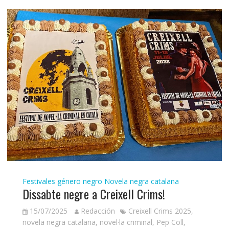
Festivales género negro
Novela negra catalana
Dissabte negre a Creixell Crims!
15/07/2025
Redacción
Creixell Crims 2025
,
novela negra catalana
,
novel·la criminal
,
Pep Coll
,