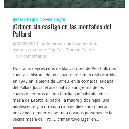
género negro
Novela Negra
¡Crimen sin castigo en las montañas del
Pallars!
02/09/2013
Redacción
A sangre fría
,
asesinato
,
crimen
,
Pep Coll
,
Truman Capote
0 comentarios
Dos taüts negres i dos de blancs, obra de Pep Coll, nos
cuenta la historia de un espantoso crimen real ocurrido
en 1943 en la Sierra de Carreu, en la comarca leridana
del Pallars Jussà: el asesinato a sangre fría de los
cuatro miembros de una familia que habitaba en la
masía de Laorto: el padre, la madre y dos hijas (una
adolescente y la otra una niña de diez años) fueron
brutalmente muertos por una o varias personas de la
vecina masía del Tro. El crimen tuvo lugar en…