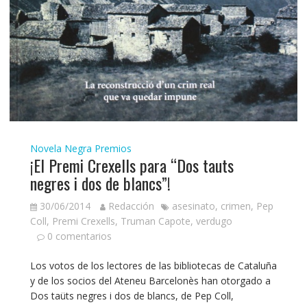
Novela Negra
Premios
¡El Premi Crexells para “Dos tauts
negres i dos de blancs”!
30/06/2014
Redacción
asesinato
,
crimen
,
Pep
Coll
,
Premi Crexells
,
Truman Capote
,
verdugo
0 comentarios
Los votos de los lectores de las bibliotecas de Cataluña
y de los socios del Ateneu Barcelonès han otorgado a
Dos taüts negres i dos de blancs, de Pep Coll,