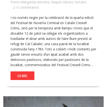
Premi Margarida Aritzeta
,
Raquel Gámez Serrano
0 comentarios
I no només negre per la celebració de la quarta edició
del Festival de Novel·la Criminal en Català Creixell
Crims, sinó per la tempesta amb llamps i trons que el
dissabte 12 de juliol va obligar els organitzadors a
traslladar el dinar amb autors de l’aire lliure previst al
refugi de Cal Cabaler, una casa pairal de la localitat
construïda l’any 1783. Tots a cobert i molt contents per
gaudir sense ensurts d’un àpat acabat amb dos
deliciosos pastissos, elaborats per pastissers de la
localitat, commemoratius del Festival Creixell Crims.…
LEA MÁS