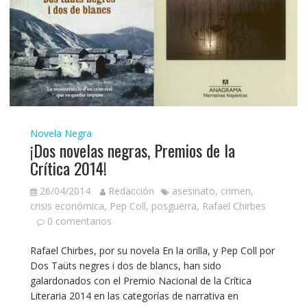
Novela Negra
¡Dos novelas negras, Premios de la
Crítica 2014!
26/04/2014
Redacción
asesinato
,
crimen
,
crisis económica
,
Pep Coll
,
posguerra
,
Rafael Chirbes
0 comentarios
Rafael Chirbes, por su novela En la orilla, y Pep Coll por
Dos Taüts negres i dos de blancs, han sido
galardonados con el Premio Nacional de la Crítica
Literaria 2014 en las categorías de narrativa en