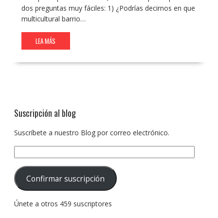
dos preguntas muy fáciles: 1) ¿Podrías decirnos en que
multicultural barrio…
LEA MÁS
Suscripción al blog
Suscríbete a nuestro Blog por correo electrónico.
Dirección
de
correo
Confirmar suscripción
electrónico:
Únete a otros 459 suscriptores