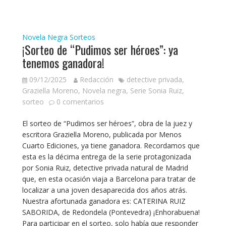
Novela Negra
Sorteos
¡Sorteo de “Pudimos ser héroes”: ya
tenemos ganadora!
09/12/2025
Redacción
detective privada
,
Graziella Moreno
,
Novela negra
,
Serie Sonia Ruiz
,
sorteo
0 comentarios
El sorteo de “Pudimos ser héroes”, obra de la juez y
escritora Graziella Moreno, publicada por Menos
Cuarto Ediciones, ya tiene ganadora. Recordamos que
esta es la décima entrega de la serie protagonizada
por Sonia Ruiz, detective privada natural de Madrid
que, en esta ocasión viaja a Barcelona para tratar de
localizar a una joven desaparecida dos años atrás.
Nuestra afortunada ganadora es: CATERINA RUIZ
SABORIDA, de Redondela (Pontevedra) ¡Enhorabuena!
Para participar en el sorteo, solo había que responder