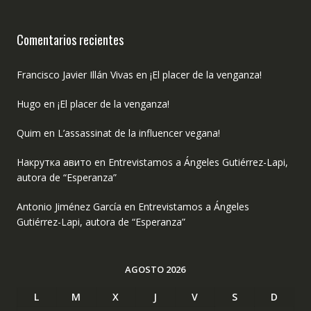
Comentarios recientes
Francisco Javier Illán Vivas
en
¡El placer de la venganza!
Hugo
en
¡El placer de la venganza!
Quim
en
L’assassinat de la influencer vegana!
Накрутка авито
en
Entrevistamos a Ángeles Gutiérrez-Lapi,
autora de “Esperanza”
Antonio Jiménez García
en
Entrevistamos a Ángeles
Gutiérrez-Lapi, autora de “Esperanza”
AGOSTO 2026
L
M
X
J
V
S
D