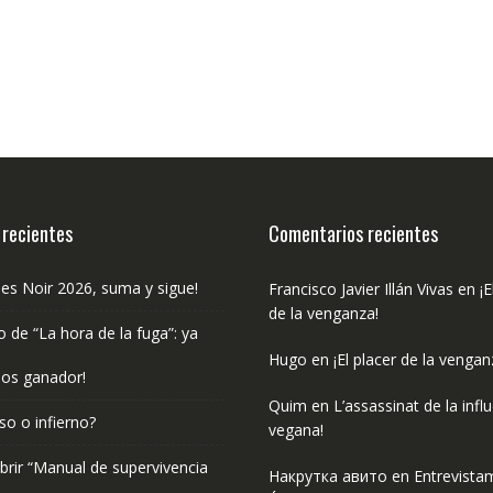
 recientes
Comentarios recientes
les Noir 2026, suma y sigue!
Francisco Javier Illán Vivas
en
¡E
de la venganza!
o de “La hora de la fuga”: ya
Hugo
en
¡El placer de la vengan
os ganador!
Quim
en
L’assassinat de la infl
so o infierno?
vegana!
rir “Manual de supervivencia
Накрутка авито
en
Entrevista