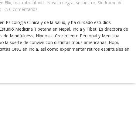
n Flix
,
maltrato infantil
,
Novela negra
,
secuestro
,
Síndrome de
o
0 comentarios
n Psicología Clínica y de la Salud, y ha cursado estudios
studió Medicina Tibetana en Nepal, India y Tíbet. Es directora de
os de Mindfulness, Hipnosis, Crecimiento Personal y Medicina
o la suerte de convivir con distintas tribus americanas: Hopi,
tintas ONG en India, así como experimentar retiros espirituales en