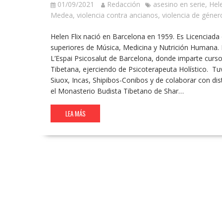
01/09/2021
Redacción
asesino en serie
,
Hele
Medea
,
violencia contra ancianos
,
violencia de géner
Helen Flix nació en Barcelona en 1959. Es Licenciada e
superiores de Música, Medicina y Nutrición Humana. E
L’Espai Psicosalut de Barcelona, donde imparte curs
Tibetana, ejerciendo de Psicoterapeuta Holístico. Tuv
Siuox, Incas, Shipibos-Conibos y de colaborar con dis
el Monasterio Budista Tibetano de Shar…
LEA MÁS