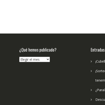
¿Qué hemos publicado?
Entradas
¿Qué
¡Cubel
hemos
publicado?
¡Sorte
tenem
¿Paraí
Descub