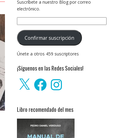
Suscríbete a nuestro Blog por correo
electrónico.
Dirección
de
correo
Confirmar suscripción
electrónico:
Únete a otros 459 suscriptores
¡Síguenos en las Redes Sociales!
X
Facebook
Instagram
Libro recomendado del mes