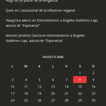
Hugo
en
¡El placer de la venganza!
Quim
en
L’assassinat de la influencer vegana!
Накрутка авито
en
Entrevistamos a Ángeles Gutiérrez-Lapi,
autora de “Esperanza”
Antonio Jiménez García
en
Entrevistamos a Ángeles
Gutiérrez-Lapi, autora de “Esperanza”
AGOSTO 2026
L
M
X
J
V
S
D
1
2
3
4
5
6
7
8
9
10
11
12
13
14
15
16
17
18
19
20
21
22
23
24
25
26
27
28
29
30