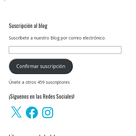
Suscripción al blog
Suscríbete a nuestro Blog por correo electrónico.
Dirección
de
correo
Confirmar suscripción
electrónico:
Únete a otros 459 suscriptores
¡Síguenos en las Redes Sociales!
X
Facebook
Instagram