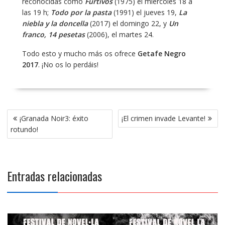
reconocidas como
Furtivos
(1975) el miércoles 18 a
las 19 h;
Todo por la pasta
(1991) el jueves 19,
La
niebla y la doncella
(2017) el domingo 22, y
Un
franco, 14 pesetas
(2006), el martes 24.
Todo esto y mucho más os ofrece
Getafe Negro
2017
. ¡No os lo perdáis!
Navegación
¡Granada Noir3: éxito
¡El crimen invade Levante!
de
rotundo!
entradas
Entradas relacionadas