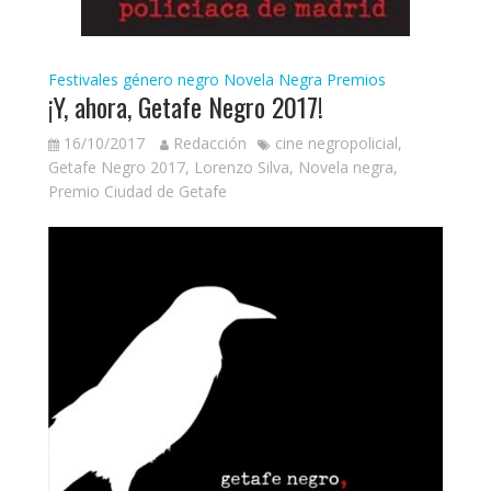
Festivales género negro
Novela Negra
Premios
¡Y, ahora, Getafe Negro 2017!
16/10/2017
Redacción
cine negropolicial
,
Getafe Negro 2017
,
Lorenzo Silva
,
Novela negra
,
Premio Ciudad de Getafe