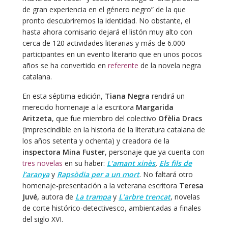
de gran experiencia en el género negro” de la que
pronto descubriremos la identidad. No obstante, el
hasta ahora comisario dejará el listón muy alto con
cerca de 120 actividades literarias y más de 6.000
participantes en un evento literario que en unos pocos
años se ha convertido en
referente
de la novela negra
catalana.
En esta séptima edición,
Tiana Negra
rendirá un
merecido homenaje a la escritora
Margarida
Aritzeta
, que fue miembro del colectivo
Ofèlia Dracs
(imprescindible en la historia de la literatura catalana de
los años setenta y ochenta) y creadora de la
inspectora Mina Fuster
, personaje que ya cuenta con
tres novelas
en su haber:
L’amant xinès
,
Els fils de
l’aranya
y
Rapsòdia per a un mort
. No faltará otro
homenaje-presentación a la veterana escritora
Teresa
Juvé,
autora de
La trampa
y
L’arbre trencat
, novelas
de corte histórico-detectivesco, ambientadas a finales
del siglo XVI.