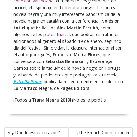
conexión valenciana
, crímenes reales y crímenes de
ficción, el espionaje en la literatura negra, historia y
novela negra y una muy interesante panorámica de la
novela negra en catalán con la conferencia “
No és or
tot el que brilla
”, de
Àlex Martín Escribà
, serán
algunos de los
platos fuertes
que podrán disfrutar los
aficionados al género el sábado 19 de enero, segundo
día del festival. Sin olvidar, la clausura internacional con
el autor portugués,
Francisco Moita Flores
, que
conversará con
Sebastià Bennasar
y
Esperança
Camps
sobre la “salud” de la novela negra en Portugal
y la banda de perdedores que protagoniza su novela,
Estrella Polar
, publicada recientemente en la colección
Lo Marraco Negre
, de
Pagès Editors
.
¡Todos a
Tiana Negra 2019
! ¡No os lo perdáis!
Navegación
¡¿Dónde estás corazón?,
¡The French Connection en