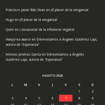
Francisco Javier Illán Vivas
en
¡El placer de la venganza!
Hugo
en
¡El placer de la venganza!
Quim
en
L’assassinat de la influencer vegana!
Накрутка авито
en
Entrevistamos a Ángeles Gutiérrez-Lapi,
autora de “Esperanza”
Antonio Jiménez García
en
Entrevistamos a Ángeles
Gutiérrez-Lapi, autora de “Esperanza”
AGOSTO 2026
L
M
X
J
V
S
D
1
2
3
4
5
6
7
8
9
10
11
12
13
14
15
16