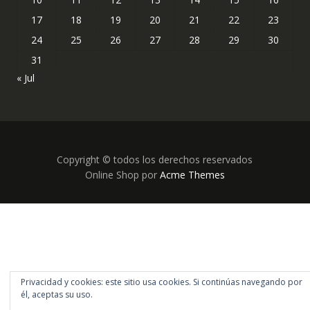
17
18
19
20
21
22
23
24
25
26
27
28
29
30
31
« Jul
Copyright © todos los derechos reservados
Online Shop por
Acme Themes
Privacidad y cookies: este sitio usa cookies. Si continúas navegando por
él, aceptas su uso.