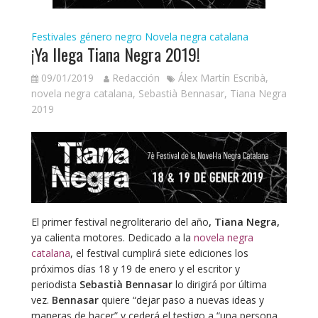
Festivales género negro
Novela negra catalana
¡Ya llega Tiana Negra 2019!
09/01/2019
Redacción
Álex Martín Escribà
,
novela negra catalana
,
Sebastià Bennasar
,
Tiana Negra
2019
El primer festival negroliterario del año
, Tiana Negra,
ya calienta motores. Dedicado a la
novela negra
catalana
, el festival cumplirá siete ediciones los
próximos días 18 y 19 de enero y el escritor y
periodista
Sebastià Bennasar
lo dirigirá por última
vez.
Bennasar
quiere “dejar paso a nuevas ideas y
maneras de hacer” y cederá el testigo a “una persona