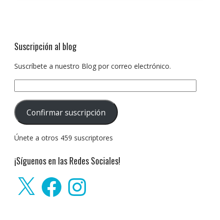
Suscripción al blog
Suscríbete a nuestro Blog por correo electrónico.
Dirección
de
correo
Confirmar suscripción
electrónico:
Únete a otros 459 suscriptores
¡Síguenos en las Redes Sociales!
X
Facebook
Instagram