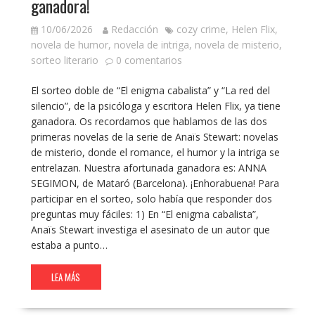
ganadora!
10/06/2026
Redacción
cozy crime
,
Helen Flix
,
novela de humor
,
novela de intriga
,
novela de misterio
,
sorteo literario
0 comentarios
El sorteo doble de “El enigma cabalista” y “La red del
silencio”, de la psicóloga y escritora Helen Flix, ya tiene
ganadora. Os recordamos que hablamos de las dos
primeras novelas de la serie de Anaïs Stewart: novelas
de misterio, donde el romance, el humor y la intriga se
entrelazan. Nuestra afortunada ganadora es: ANNA
SEGIMON, de Mataró (Barcelona). ¡Enhorabuena! Para
participar en el sorteo, solo había que responder dos
preguntas muy fáciles: 1) En “El enigma cabalista”,
Anaïs Stewart investiga el asesinato de un autor que
estaba a punto…
LEA MÁS