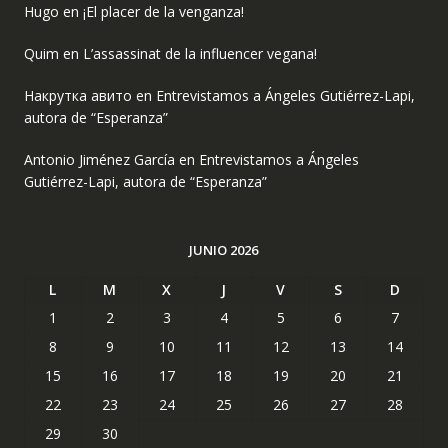
Hugo
en
¡El placer de la venganza!
Quim
en
L’assassinat de la influencer vegana!
Накрутка авито
en
Entrevistamos a Ángeles Gutiérrez-Lapi,
autora de “Esperanza”
Antonio Jiménez García
en
Entrevistamos a Ángeles
Gutiérrez-Lapi, autora de “Esperanza”
JUNIO 2026
L
M
X
J
V
S
D
1
2
3
4
5
6
7
8
9
10
11
12
13
14
15
16
17
18
19
20
21
22
23
24
25
26
27
28
29
30