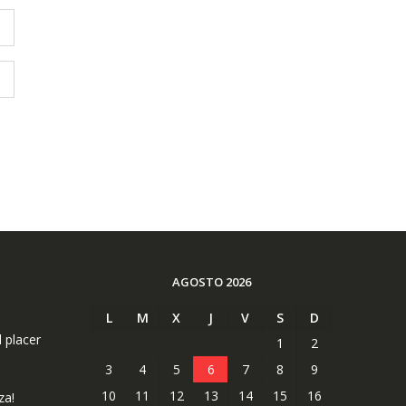
AGOSTO 2026
L
M
X
J
V
S
D
l placer
1
2
3
4
5
6
7
8
9
10
11
12
13
14
15
16
za!