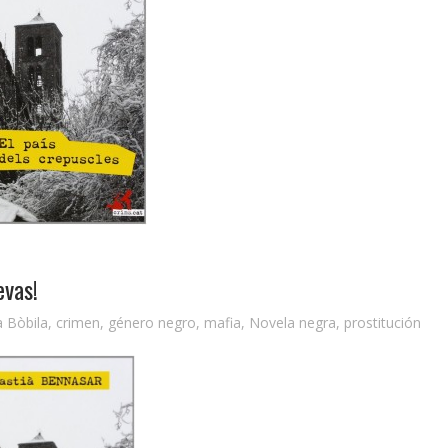
evas!
a Bòbila
,
crimen
,
género negro
,
mafia
,
Novela negra
,
prostitución