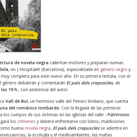
lectura de novela negra
calientan motores y preparan nuevas
bila
, en L’Hospitalet (Barcelona), especializada en
género negro
y
muy completa para este nuevo año. En su primera tertulia, con el
al género debatirán y comentarán
El país dels crepuscles
, de
 las 19 h
., con asistencia del autor.
aca
Vall de Boí
, un hermoso valle del Pirineo leridano, que cuenta
uta del románico lombardo
. Con la llegada de las primeras
los cuerpos de sus víctimas en las iglesias del valle –
Patrimonio
igará los
crímenes
y deberá enfrentarse con lobos, maldiciones
, como buena
novela negra
,
El país dels crepuscles
se adentra en
onsecuencias, la ecología y el medioambiente, las mafias