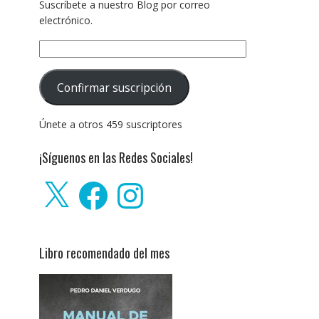
Suscríbete a nuestro Blog por correo
electrónico.
Dirección
de
correo
Confirmar suscripción
electrónico:
Únete a otros 459 suscriptores
¡Síguenos en las Redes Sociales!
X
Facebook
Instagram
Libro recomendado del mes