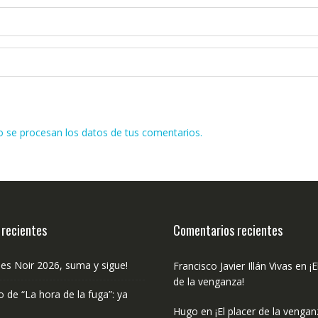
se procesan los datos de tus comentarios.
 recientes
Comentarios recientes
les Noir 2026, suma y sigue!
Francisco Javier Illán Vivas
en
¡E
de la venganza!
o de “La hora de la fuga”: ya
Hugo
en
¡El placer de la vengan