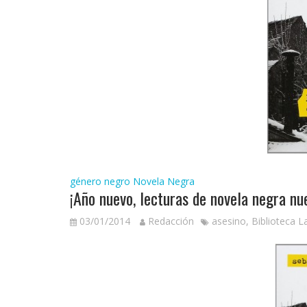
género negro
Novela Negra
¡Año nuevo, lecturas de novela negra nu
03/01/2014
Redacción
asesino
,
Biblioteca L