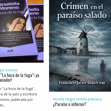
gra
Sorteos
“La hora de la fuga”: ya
anador!
e “La hora de la fuga”,
a de la juez y escritora
Novela Negra
novela policíaca
oreno, publicada por
¿Paraíso o infierno?
,...