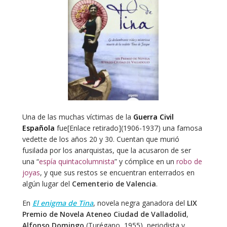
Una de las muchas víctimas de la
Guerra Civil
Española
fue[Enlace retirado](1906-1937) una famosa
vedette de los años 20 y 30. Cuentan que murió
fusilada por los anarquistas, que la acusaron de ser
una “
espía quintacolumnista
” y cómplice en un
robo de
joyas
, y que sus restos se encuentran enterrados en
algún lugar del
Cementerio de Valencia
.
En
El enigma de Tina
, novela negra ganadora del
LIX
Premio de Novela Ateneo Ciudad de Valladolid
,
Alfonso Domingo
(Turégano, 1955), periodista y