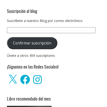
Suscripción al blog
Suscríbete a nuestro Blog por correo electrónico.
Dirección
de
correo
Confirmar suscripción
electrónico:
Únete a otros 459 suscriptores
¡Síguenos en las Redes Sociales!
X
Facebook
Instagram
Libro recomendado del mes