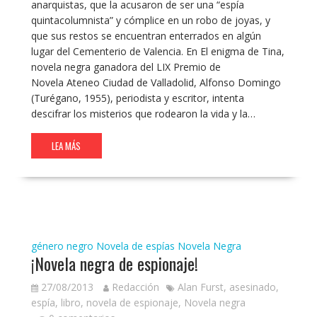
anarquistas, que la acusaron de ser una “espía
quintacolumnista” y cómplice en un robo de joyas, y
que sus restos se encuentran enterrados en algún
lugar del Cementerio de Valencia. En El enigma de Tina,
novela negra ganadora del LIX Premio de
Novela Ateneo Ciudad de Valladolid, Alfonso Domingo
(Turégano, 1955), periodista y escritor, intenta
descifrar los misterios que rodearon la vida y la…
LEA MÁS
género negro
Novela de espías
Novela Negra
¡Novela negra de espionaje!
27/08/2013
Redacción
Alan Furst
,
asesinado
,
espía
,
libro
,
novela de espionaje
,
Novela negra