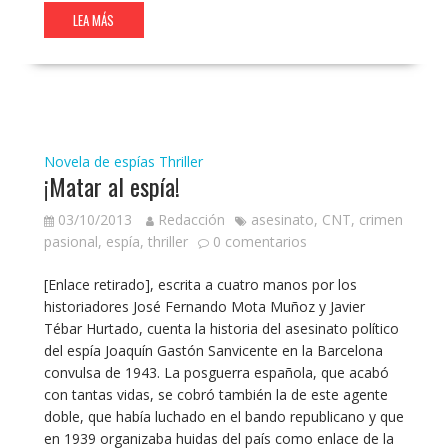
LEA MÁS
Novela de espías
Thriller
¡Matar al espía!
03/10/2013
Redacción
asesinato
,
CNT
,
crimen
pasional
,
espía
,
thriller
0 comentarios
[Enlace retirado], escrita a cuatro manos por los
historiadores José Fernando Mota Muñoz y Javier
Tébar Hurtado, cuenta la historia del asesinato político
del espía Joaquín Gastón Sanvicente en la Barcelona
convulsa de 1943. La posguerra española, que acabó
con tantas vidas, se cobró también la de este agente
doble, que había luchado en el bando republicano y que
en 1939 organizaba huidas del país como enlace de la