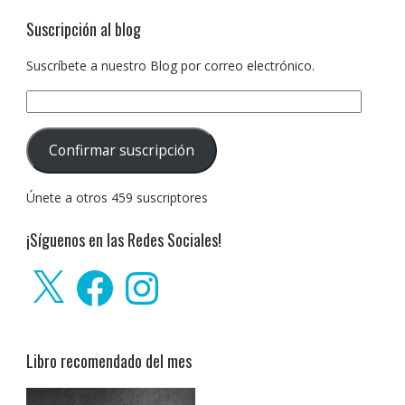
Suscripción al blog
Suscríbete a nuestro Blog por correo electrónico.
Dirección
de
correo
Confirmar suscripción
electrónico:
Únete a otros 459 suscriptores
¡Síguenos en las Redes Sociales!
X
Facebook
Instagram
Libro recomendado del mes