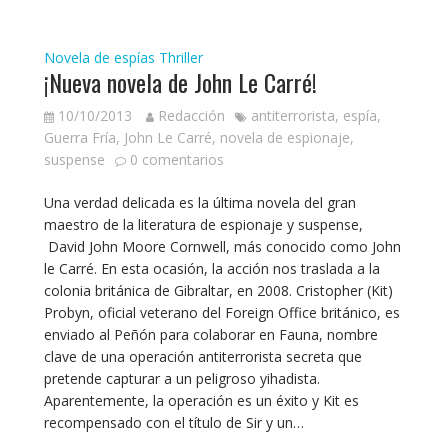
Novela de espías
Thriller
¡Nueva novela de John Le Carré!
10/10/2013
Redacción
antiterrorista
,
espía
,
Guerra Fría
,
John Le Carré
,
novela de espionaje
,
suspense
0 comentarios
Una verdad delicada es la última novela del gran
maestro de la literatura de espionaje y suspense,
David John Moore Cornwell, más conocido como John
le Carré. En esta ocasión, la acción nos traslada a la
colonia británica de Gibraltar, en 2008. Cristopher (Kit)
Probyn, oficial veterano del Foreign Office británico, es
enviado al Peñón para colaborar en Fauna, nombre
clave de una operación antiterrorista secreta que
pretende capturar a un peligroso yihadista.
Aparentemente, la operación es un éxito y Kit es
recompensado con el título de Sir y un…