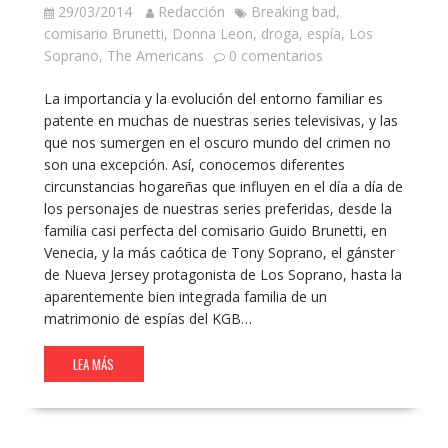
29/03/2014
Redacción
Breaking bad
,
comisario Brunetti
,
Donna Leon
,
droga
,
espía
,
Los
Soprano
,
The Americans
0 comentarios
La importancia y la evolución del entorno familiar es
patente en muchas de nuestras series televisivas, y las
que nos sumergen en el oscuro mundo del crimen no
son una excepción. Así, conocemos diferentes
circunstancias hogareñas que influyen en el día a día de
los personajes de nuestras series preferidas, desde la
familia casi perfecta del comisario Guido Brunetti, en
Venecia, y la más caótica de Tony Soprano, el gánster
de Nueva Jersey protagonista de Los Soprano, hasta la
aparentemente bien integrada familia de un
matrimonio de espías del KGB…
LEA MÁS