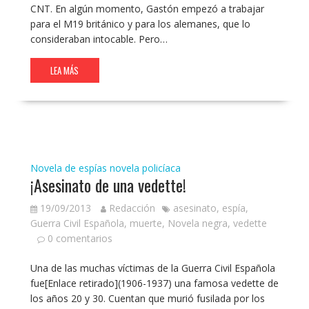
CNT. En algún momento, Gastón empezó a trabajar
para el M19 británico y para los alemanes, que lo
consideraban intocable. Pero…
LEA MÁS
Novela de espías
novela policíaca
¡Asesinato de una vedette!
19/09/2013
Redacción
asesinato
,
espía
,
Guerra Civil Española
,
muerte
,
Novela negra
,
vedette
0 comentarios
Una de las muchas víctimas de la Guerra Civil Española
fue[Enlace retirado](1906-1937) una famosa vedette de
los años 20 y 30. Cuentan que murió fusilada por los