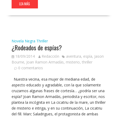
LEA MÁS
Novela Negra
Thriller
¿Rodeados de espías?
18/09/2014
Redacción
aventura
,
espía
,
Jason
Bourne
,
Joan Ramon Armadàs
,
misterio
,
thriller
0 comentarios
Nuestra vecina, esa mujer de mediana edad, de
aspecto educado y agradable, con la que solamente
cruzamos algunas frases de cortesía… ¿podría ser una
espía? Joan Ramon Armadàs, periodista y escritor, nos
plantea la incógnita en La cicatriu de la mare, un thriller
de misterio e intriga, y en su continuación, La cicatriu
del fill. Marc Saladrigues, el protagonista de ambas