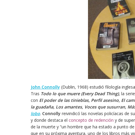
John Connolly
(Dublin, 1968) estudió filología ingles
Tras
Todo lo que muere
(Every Dead Thing),
la seri
con
El poder de las tinieblas, Perfil asesino, El 
la guadaña, Los amantes, Voces que susurran, Más
lobo
.
Connolly
reivindicó las novelas policíacas de s
y donde destaca el
concepto de redención
y de super
de la muerte y “un hombre que ha estado a punto de 
que en su próxima aventura, uno de los libros más vio