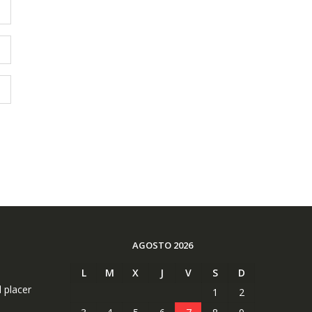
AGOSTO 2026
L
M
X
J
V
S
D
l placer
1
2