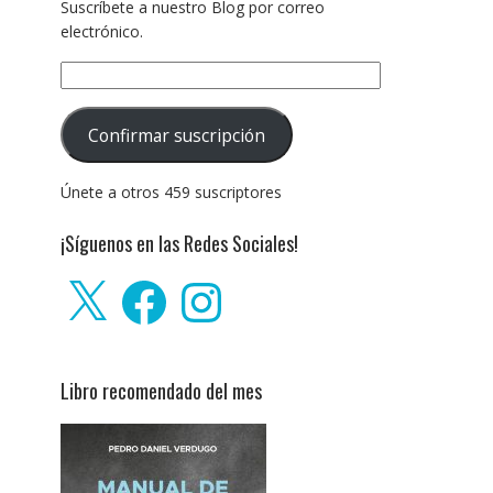
Suscríbete a nuestro Blog por correo
electrónico.
Dirección
de
correo
Confirmar suscripción
electrónico:
Únete a otros 459 suscriptores
¡Síguenos en las Redes Sociales!
X
Facebook
Instagram
Libro recomendado del mes