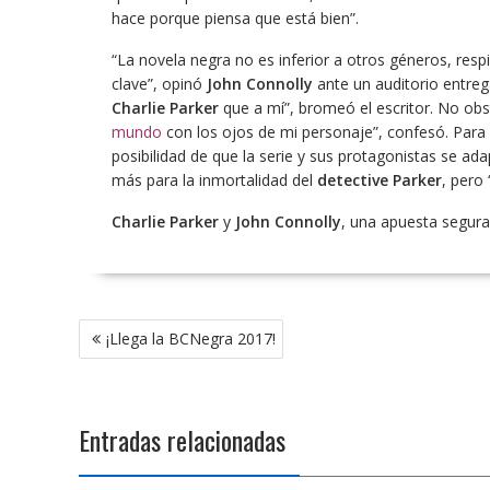
hace porque piensa que está bien”.
“La novela negra no es inferior a otros géneros, respi
clave”, opinó
John Connolly
ante un auditorio entreg
Charlie Parker
que a mí”, bromeó el escritor. No ob
mundo
con los ojos de mi personaje”, confesó. Para 
posibilidad de que la serie y sus protagonistas se ada
más para la inmortalidad del
detective Parker
, pero 
Charlie Parker
y
John Connolly
, una apuesta segura. 
Navegación
¡Llega la BCNegra 2017!
de
entradas
Entradas relacionadas