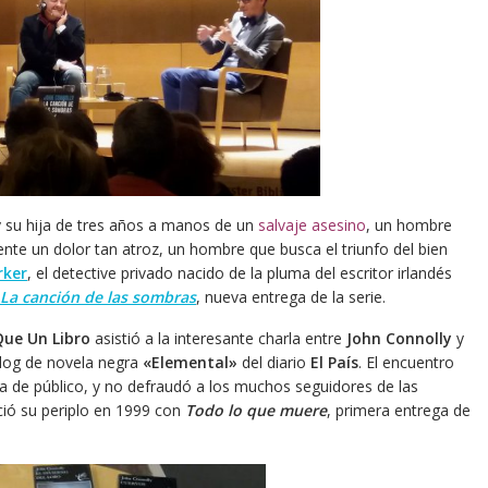
 su hija de tres años a manos de un
salvaje asesino
, un hombre
mente un dolor tan atroz, un hombre que busca el triunfo del bien
rker
, el detective privado nacido de la pluma del escritor irlandés
La canción de las sombras
, nueva entrega de la serie.
ue Un Libro
asistió a la interesante charla entre
John Connolly
y
Blog de novela negra
«Elemental»
del diario
El País
. El encuentro
a de público, y no defraudó a los muchos seguidores de las
ició su periplo en 1999 con
Todo lo que muere
, primera entrega de