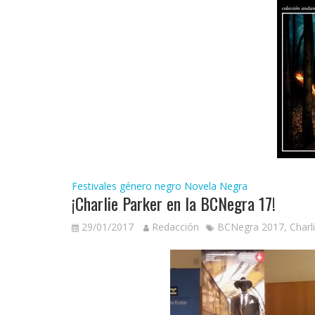
Festivales género negro
Novela Negra
¡Charlie Parker en la BCNegra 17!
29/01/2017
Redacción
BCNegra 2017
,
Charl