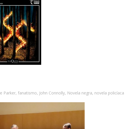
ie Parker
,
fanatismo
,
John Connolly
,
Novela negra
,
novela policíaca