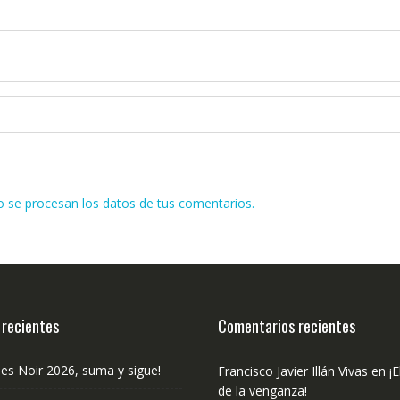
se procesan los datos de tus comentarios.
 recientes
Comentarios recientes
les Noir 2026, suma y sigue!
Francisco Javier Illán Vivas
en
¡E
de la venganza!