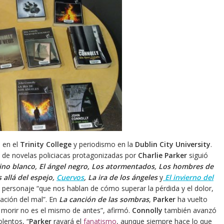
a en el
Trinity College
y periodismo en la
Dublin City University
.
e de novelas policiacas protagonizadas por
Charlie Parker
siguió
camino blanco, El ángel negro, Los atormentados, Los hombres de
 allá del espejo,
Cuervos
, La ira de los ángeles
y
El invierno del
u personaje “que nos hablan de cómo superar la pérdida y el dolor,
ación del mal”. En
La canción de las sombras
,
Parker
ha vuelto
morir no es el mismo de antes”, afirmó.
Connolly
también avanzó
lentos, “
Parker
rayará el
fanatismo
, aunque siempre hace lo que