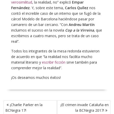
verosimilitud
, la realidad, no” explicó
Empar
Fernández
. Y, sobre este tema,
Carlos Quílez
nos
contó el increible caso de un interno que se fugó de la
cárcel Modelo de Barcelona haciéndose pasar por
camarero de un bar cercano. “Con
Andreu Martín
incluimos el suceso en la novela
Cop a la Virreina
, que
escribimos a cuatro manos, pero se trata de un caso
real”.
Todos los integrantes de la mesa redonda estuvieron
de acuerdo en que “la realidad nos facilita mucho
material literario y
escribir ficción
sirve también para
comprender mejor la realidad”.
¡Os deseamos muchos éxitos!
Navegación
¡Charlie Parker en la
¡El crimen invade Cataluña en
de
BCNegra 17!
la BCNegra 2017!