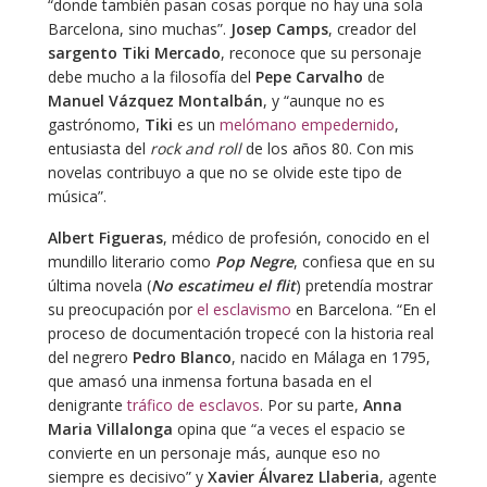
“donde también pasan cosas porque no hay una sola
Barcelona, sino muchas”.
Josep Camps
, creador del
sargento Tiki Mercado
, reconoce que su personaje
debe mucho a la filosofía del
Pepe Carvalho
de
Manuel Vázquez Montalbán
, y “aunque no es
gastrónomo,
Tiki
es un
melómano empedernido
,
entusiasta del
rock and roll
de los años 80. Con mis
novelas contribuyo a que no se olvide este tipo de
música”.
Albert Figueras
, médico de profesión, conocido en el
mundillo literario como
Pop Negre
, confiesa que en su
última novela (
No escatimeu el flit
) pretendía mostrar
su preocupación por
el esclavismo
en Barcelona. “En el
proceso de documentación tropecé con la historia real
del negrero
Pedro Blanco
, nacido en Málaga en 1795,
que amasó una inmensa fortuna basada en el
denigrante
tráfico de esclavos
. Por su parte,
Anna
Maria Villalonga
opina que “a veces el espacio se
convierte en un personaje más, aunque eso no
siempre es decisivo” y
Xavier Álvarez Llaberia
, agente