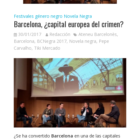
Festivales género negro
Novela Negra
Barcelona, ¿capital europea del crimen?
30/01/2017
Redacción
Ateneu Barcelonès
,
Barcelona
,
BCNegra 2017
,
Novela negra
,
Pepe
Carvalho
,
Tiki Mercado
¿Se ha convertido
Barcelona
en una de las capitales