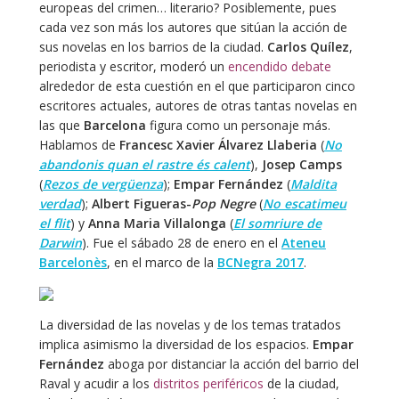
europeas del crimen… literario? Posiblemente, pues
cada vez son más los autores que sitúan la acción de
sus novelas en los barrios de la ciudad.
Carlos Quílez
,
periodista y escritor, moderó un
encendido debate
alrededor de esta cuestión en el que participaron cinco
escritores actuales, autores de otras tantas novelas en
las que
Barcelona
figura como un personaje más.
Hablamos de
Francesc Xavier Álvarez Llaberia
(
No
abandonis quan el rastre és calent
),
Josep Camps
(
Rezos de vergüenza
);
Empar Fernández
(
Maldita
verdad
);
Albert Figueras-
Pop Negre
(
No escatimeu
el flit
) y
Anna Maria Villalonga
(
El somriure de
Darwin
). Fue el sábado 28 de enero en el
Ateneu
Barcelonès
, en el marco de la
BCNegra 2017
.
La diversidad de las novelas y de los temas tratados
implica asimismo la diversidad de los espacios.
Empar
Fernández
aboga por distanciar la acción del barrio del
Raval y acudir a los
distritos periféricos
de la ciudad,