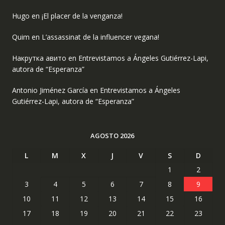
Hugo
en
¡El placer de la venganza!
Quim
en
L’assassinat de la influencer vegana!
Накрутка авито
en
Entrevistamos a Ángeles Gutiérrez-Lapi,
autora de “Esperanza”
Antonio Jiménez García
en
Entrevistamos a Ángeles
Gutiérrez-Lapi, autora de “Esperanza”
AGOSTO 2026
L
M
X
J
V
S
D
1
2
3
4
5
6
7
8
9
10
11
12
13
14
15
16
17
18
19
20
21
22
23