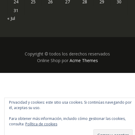
24
25
26
27
28
29
30
31
« Jul
Copyright © todos los derechos reservados
Online Shop por
Acme Themes
Privacidad y cookies: este sitio usa cookies. Si continúas navegando por
él, aceptas su uso.
Para obtener más información, incluido cómo gestionar las cookies,
consulta:
Política de cookies