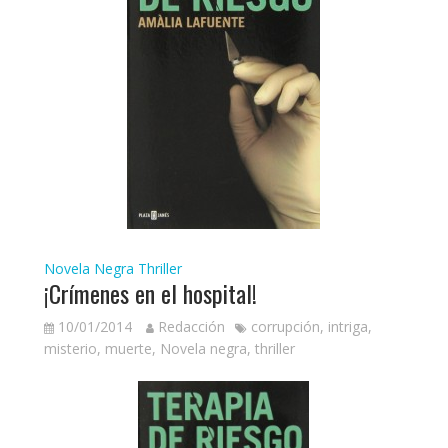
Novela Negra
Thriller
¡Crímenes en el hospital!
10/01/2014
Redacción
corrupción
,
intriga
,
misterio
,
muerte
,
Novela negra
,
thriller