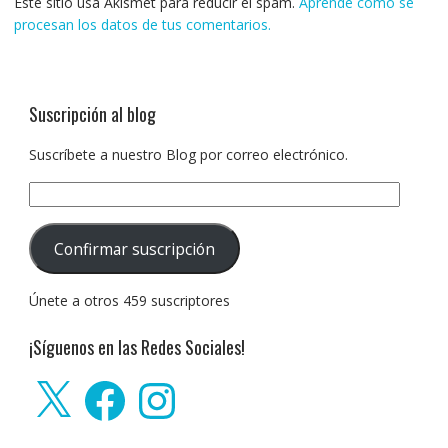
Este sitio usa Akismet para reducir el spam.
Aprende cómo se
procesan los datos de tus comentarios.
Suscripción al blog
Suscríbete a nuestro Blog por correo electrónico.
Dirección
de
correo
Confirmar suscripción
electrónico:
Únete a otros 459 suscriptores
¡Síguenos en las Redes Sociales!
X
Facebook
Instagram