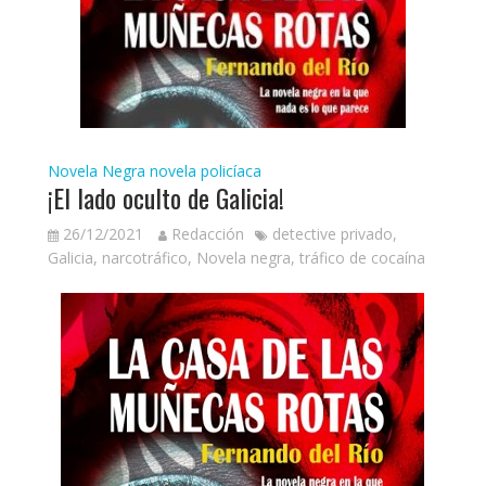
Novela Negra
novela policíaca
¡El lado oculto de Galicia!
26/12/2021
Redacción
detective privado
,
Galicia
,
narcotráfico
,
Novela negra
,
tráfico de cocaína