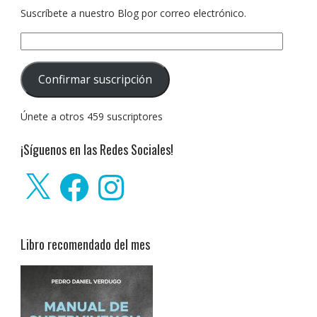
Suscríbete a nuestro Blog por correo electrónico.
Dirección
de
correo
Confirmar suscripción
electrónico:
Únete a otros 459 suscriptores
¡Síguenos en las Redes Sociales!
X
Facebook
Instagram
Libro recomendado del mes