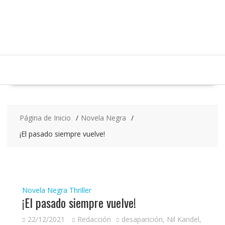
Saltar
contenido
Página de Inicio
Novela Negra
¡El pasado siempre vuelve!
Novela Negra
Thriller
¡El pasado siempre vuelve!
22/12/2021
Redacción
desaparición
,
Nil Kandel
,