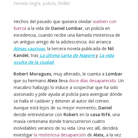
Novela negra
,
policía
,
thriller
Hechos del pasado que quisiera olvidar
vuelven con
fuerza
a la vida de
Daniel Lombar
, un policía en
excedencia, cuando recibe una llamada misteriosa de
un antiguo amigo de la adolescencia. Así arranca
Almas cautivas
, la tercera novela publicada de
Nil
Kandel
, tras
La última carta de Nagore
y
La vida
oculta de la ciudad
.
Robert Moragues
, muy alterado, le cuenta a
Lombar
que su hermano
Aleix
lleva
doce días desaparecido
. Un
macabro hallazgo lo induce a sospechar que ha sido
asesinado y pide ayuda al policía para averiguar dónde
se halla el cadáver y detener al autor del crimen.
Aunque está lejos de su mejor momento,
Daniel
decide entrevistarse con
Robert
en la
casa Rifé
, una
masía centenaria donde transcurrieron cuatro
inolvidables veranos de su vida. Una vez allí, decidirá
investigar
la misteriosa desaparición
de
Aleix,
a la vez