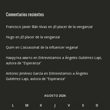
Comentarios recientes
Francisco Javier Illán Vivas
en
¡El placer de la venganza!
Hugo
en
¡El placer de la venganza!
Quim
en
L’assassinat de la influencer vegana!
Накрутка авито
en
Entrevistamos a Ángeles Gutiérrez-Lapi,
autora de “Esperanza”
Antonio Jiménez García
en
Entrevistamos a Ángeles
Gutiérrez-Lapi, autora de “Esperanza”
AGOSTO 2026
L
M
X
J
V
S
D