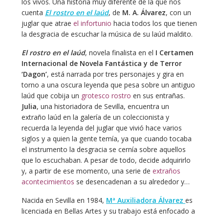
los vivos. Una historia muy diferente de la que nos
cuenta
El rostro en el laúd
, de
M. A. Álvarez
, con un
juglar que atrae
el infortunio
hacia todos los que tienen
la desgracia de escuchar la música de su laúd maldito.
El rostro en el laúd
, novela finalista en el
I Certamen
Internacional de Novela Fantástica y de Terror
‘Dagon’
, está narrada por tres personajes y gira en
torno a una oscura leyenda que pesa sobre un antiguo
laúd que cobija un
grotesco rostro
en sus entrañas.
Julia
, una historiadora de Sevilla, encuentra un
extraño laúd en la galería de un coleccionista y
recuerda la leyenda del juglar que vivió hace varios
siglos y a quien la gente temía, ya que cuando tocaba
el instrumento la desgracia se cernía sobre aquellos
que lo escuchaban. A pesar de todo, decide adquirirlo
y, a partir de ese momento, una serie de
extraños
acontecimientos
se desencadenan a su alrededor y…
Nacida en Sevilla en 1984,
Mª Auxiliadora Álvarez
es
licenciada en Bellas Artes y su trabajo está enfocado a