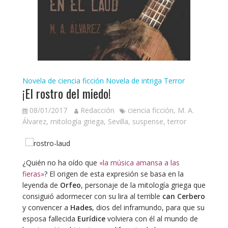
Novela de ciencia ficción
Novela de intriga
Terror
¡El rostro del miedo!
08/01/2017
Redacción
ciencia ficción
,
M. A.
Álvarez
,
mitología griega
,
Sevilla
,
suspense
,
terror
¿Quién no ha oído que
«la música amansa a las
fieras»
? El origen de esta expresión se basa en la
leyenda de
Orfeo
, personaje de la mitología griega que
consiguió adormecer con su lira al terrible
can Cerbero
y convencer a
Hades
, dios del inframundo, para que su
esposa fallecida
Eurídice
volviera con él al mundo de