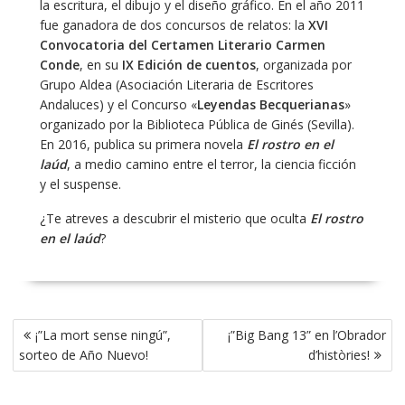
la escritura, el dibujo y el diseño gráfico. En el año 2011
fue ganadora de dos concursos de relatos: la
XVI
Convocatoria del Certamen Literario Carmen
Conde
, en su
IX Edición de cuentos
, organizada por
Grupo Aldea (Asociación Literaria de Escritores
Andaluces) y el Concurso «
Leyendas Becquerianas
»
organizado por la Biblioteca Pública de Ginés (Sevilla).
En 2016, publica su primera novela
El rostro en el
laúd
, a medio camino entre el terror, la ciencia ficción
y el suspense.
¿Te atreves a descubrir el misterio que oculta
El rostro
en el laúd
?
Navegación
¡”La mort sense ningú”,
¡”Big Bang 13” en l’Obrador
de
sorteo de Año Nuevo!
d’històries!
entradas