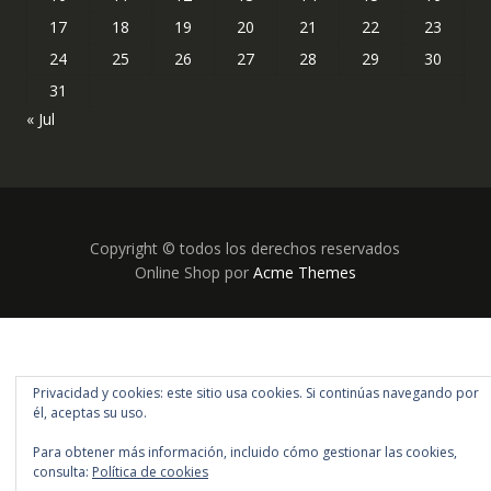
17
18
19
20
21
22
23
24
25
26
27
28
29
30
31
« Jul
Copyright © todos los derechos reservados
Online Shop por
Acme Themes
Privacidad y cookies: este sitio usa cookies. Si continúas navegando por
él, aceptas su uso.
Para obtener más información, incluido cómo gestionar las cookies,
consulta:
Política de cookies