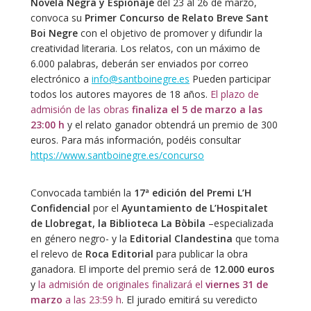
Novela Negra y Espionaje
del 23 al 26 de marzo,
convoca su
Primer Concurso de Relato Breve Sant
Boi Negre
con el objetivo de promover y difundir la
creatividad literaria. Los relatos, con un máximo de
6.000 palabras, deberán ser enviados por correo
electrónico a
info@santboinegre.es
Pueden participar
todos los autores mayores de 18 años.
El plazo de
admisión de las obras
finaliza el 5 de marzo a las
23:00
h
y el relato ganador obtendrá un premio de 300
euros. Para más información, podéis consultar
https://www.santboinegre.es/concurso
Convocada también la
17ª edición del Premi L’H
Confidencial
por el
Ayuntamiento de L’Hospitalet
de Llobregat, la Biblioteca La Bòbila
–especializada
en género negro- y la
Editorial Clandestina
que toma
el relevo de
Roca Editorial
para publicar la obra
ganadora. El importe del premio será de
12.000 euros
y
la admisión de originales finalizará el
viernes 31 de
marzo
a las 23:59 h
. El jurado emitirá su veredicto