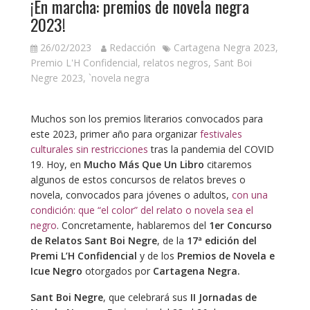
¡En marcha: premios de novela negra
2023!
26/02/2023
Redacción
Cartagena Negra 2023
,
Premio L'H Confidencial
,
relatos negros
,
Sant Boi
Negre 2023
,
`novela negra
Muchos son los premios literarios convocados para
este 2023, primer año para organizar
festivales
culturales sin restricciones
tras la pandemia del COVID
19. Hoy, en
Mucho Más Que Un Libro
citaremos
algunos de estos concursos de relatos breves o
novela, convocados para jóvenes o adultos,
con una
condición: que “el color” del relato o novela sea el
negro
. Concretamente, hablaremos del
1er Concurso
de Relatos Sant Boi Negre
, de la
17ª edición del
Premi L’H Confidencial
y de los
Premios de Novela e
Icue Negro
otorgados por
Cartagena Negra.
Sant Boi Negre
, que celebrará sus
II Jornadas de