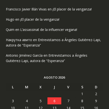
Francisco Javier Illán Vivas
en
¡El placer de la venganza!
Hugo
en
¡El placer de la venganza!
Quim
en
L’assassinat de la influencer vegana!
Накрутка авито
en
Entrevistamos a Ángeles Gutiérrez-Lapi,
autora de “Esperanza”
Antonio Jiménez García
en
Entrevistamos a Ángeles
Gutiérrez-Lapi, autora de “Esperanza”
AGOSTO 2026
L
M
X
J
V
S
D
1
2
3
4
5
6
7
8
9
10
11
12
13
14
15
16