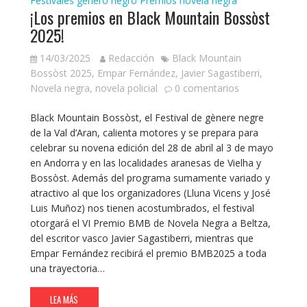
Festivales género negro
Premios novela negra
¡Los premios en Black Mountain Bossòst
2025!
14/03/2025
Redacción
Black Mountain
Bossòst 2025
,
Empar Fernández
,
Javier Sagastiberri
,
Novela negra
,
novela policial
0 comentarios
Black Mountain Bossòst, el Festival de gènere negre
de la Val d’Aran, calienta motores y se prepara para
celebrar su novena edición del 28 de abril al 3 de mayo
en Andorra y en las localidades aranesas de Vielha y
Bossòst. Además del programa sumamente variado y
atractivo al que los organizadores (Lluna Vicens y José
Luis Muñoz) nos tienen acostumbrados, el festival
otorgará el VI Premio BMB de Novela Negra a Beltza,
del escritor vasco Javier Sagastiberri, mientras que
Empar Fernández recibirá el premio BMB2025 a toda
una trayectoria…
LEA MÁS