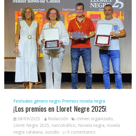
Festivales género negro
Premios novela negra
¡Los premios en Lloret Negre 2025!
08/09/2025
Redacción
crimen organizado
,
Lloret Negre 2025
,
narcotráfico
,
Novela negra
,
novela
negra catalana
,
suicidio
0 comentarios