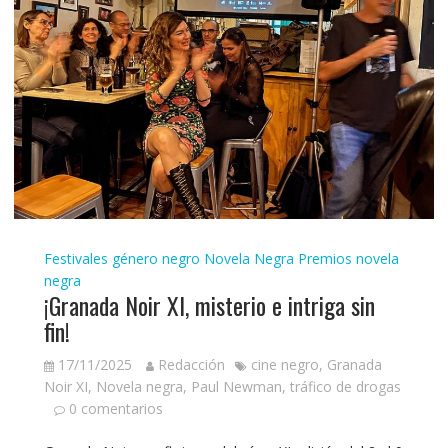
Festivales género negro
Novela Negra
Premios novela
negra
¡Granada Noir XI, misterio e intriga sin
fin!
17/11/2025
Redacción
cine negro
,
Granada
Noir XI
,
Novela negra
,
Paul Newman
,
tráfico de drogas
0 comentarios