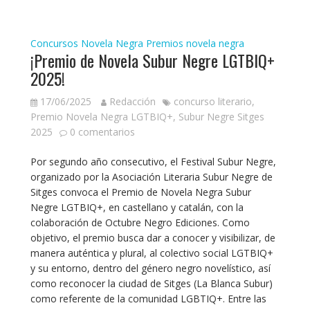
Concursos
Novela Negra
Premios novela negra
¡Premio de Novela Subur Negre LGTBIQ+
2025!
17/06/2025
Redacción
concurso literario
,
Premio Novela Negra LGTBIQ+
,
Subur Negre Sitges
2025
0 comentarios
Por segundo año consecutivo, el Festival Subur Negre,
organizado por la Asociación Literaria Subur Negre de
Sitges convoca el Premio de Novela Negra Subur
Negre LGTBIQ+, en castellano y catalán, con la
colaboración de Octubre Negro Ediciones. Como
objetivo, el premio busca dar a conocer y visibilizar, de
manera auténtica y plural, al colectivo social LGTBIQ+
y su entorno, dentro del género negro novelístico, así
como reconocer la ciudad de Sitges (La Blanca Subur)
como referente de la comunidad LGBTIQ+. Entre las