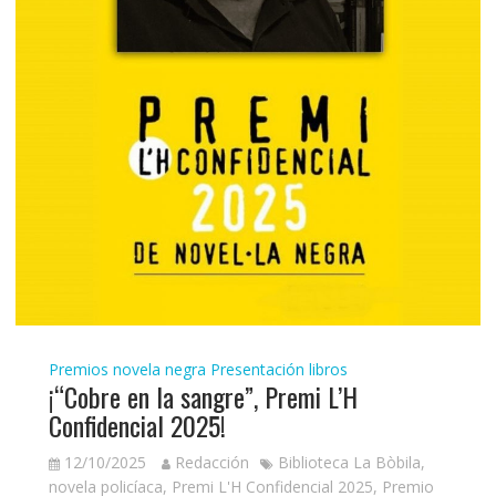
Premios novela negra
Presentación libros
¡“Cobre en la sangre”, Premi L’H
Confidencial 2025!
12/10/2025
Redacción
Biblioteca La Bòbila
,
novela policíaca
,
Premi L'H Confidencial 2025
,
Premio