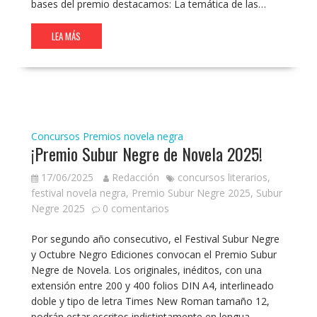
bases del premio destacamos: La temática de las…
LEA MÁS
Concursos
Premios novela negra
¡Premio Subur Negre de Novela 2025!
17/06/2025
Redacción
concursos literarios
,
festival novela negra
,
Premio Subur Negre 2025
,
Subur
Negre 2025
0 comentarios
Por segundo año consecutivo, el Festival Subur Negre
y Octubre Negro Ediciones convocan el Premio Subur
Negre de Novela. Los originales, inéditos, con una
extensión entre 200 y 400 folios DIN A4, interlineado
doble y tipo de letra Times New Roman tamaño 12,
podrán estar escritos indistintamente en lengua