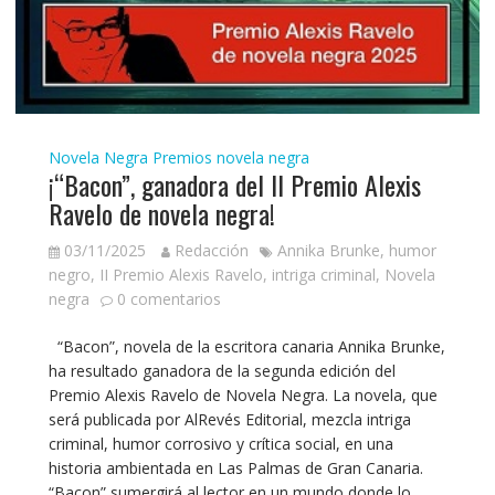
Novela Negra
Premios novela negra
¡“Bacon”, ganadora del II Premio Alexis
Ravelo de novela negra!
03/11/2025
Redacción
Annika Brunke
,
humor
negro
,
II Premio Alexis Ravelo
,
intriga criminal
,
Novela
negra
0 comentarios
“Bacon”, novela de la escritora canaria Annika Brunke,
ha resultado ganadora de la segunda edición del
Premio Alexis Ravelo de Novela Negra. La novela, que
será publicada por AlRevés Editorial, mezcla intriga
criminal, humor corrosivo y crítica social, en una
historia ambientada en Las Palmas de Gran Canaria.
“Bacon” sumergirá al lector en un mundo donde lo