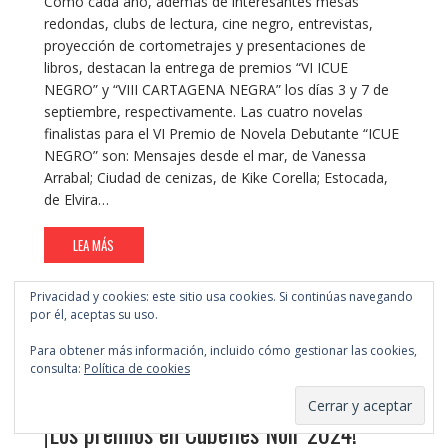
Como cada año, además de interesantes mesas
redondas, clubs de lectura, cine negro, entrevistas,
proyección de cortometrajes y presentaciones de
libros, destacan la entrega de premios “VI ICUE
NEGRO” y “VIII CARTAGENA NEGRA” los días 3 y 7 de
septiembre, respectivamente. Las cuatro novelas
finalistas para el VI Premio de Novela Debutante “ICUE
NEGRO” son: Mensajes desde el mar, de Vanessa
Arrabal; Ciudad de cenizas, de Kike Corella; Estocada,
de Elvira…
LEA MÁS
Privacidad y cookies: este sitio usa cookies. Si continúas navegando
por él, aceptas su uso.
Para obtener más información, incluido cómo gestionar las cookies,
consulta:
Política de cookies
Festivales género negro
Novela Negra
Novela negra
catalana
Premios novela negra
¡Los premios en Cubelles Noir 2024!