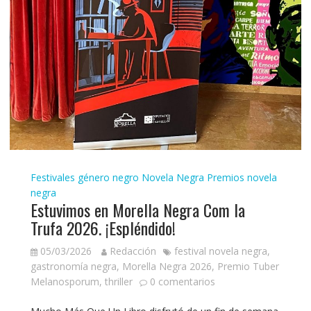
Festivales género negro
Novela Negra
Premios novela
negra
Estuvimos en Morella Negra Com la
Trufa 2026. ¡Espléndido!
05/03/2026
Redacción
festival novela negra
,
gastronomía negra
,
Morella Negra 2026
,
Premio Tuber
Melanosporum
,
thriller
0 comentarios