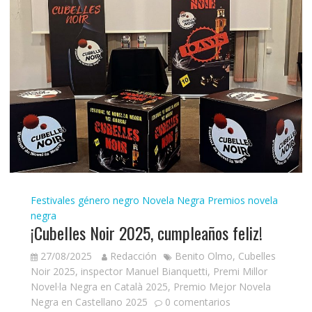
Festivales género negro
Novela Negra
Premios novela
negra
¡Cubelles Noir 2025, cumpleaños feliz!
27/08/2025
Redacción
Benito Olmo
,
Cubelles
Noir 2025
,
inspector Manuel Bianquetti
,
Premi Millor
Novel·la Negra en Català 2025
,
Premio Mejor Novela
Negra en Castellano 2025
0 comentarios