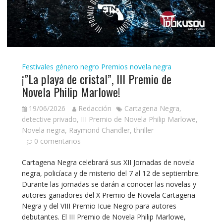
Festivales género negro
Premios novela negra
¡”La playa de cristal”, III Premio de
Novela Philip Marlowe!
19/06/2026
Redacción
Cartagena Negra
,
detective privado
,
III Premio de Novela Philip Marlowe
,
Novela negra
,
Raymond Chandler
,
thriller
0 comentarios
Cartagena Negra celebrará sus XII Jornadas de novela
negra, policíaca y de misterio del 7 al 12 de septiembre.
Durante las jornadas se darán a conocer las novelas y
autores ganadores del X Premio de Novela Cartagena
Negra y del VIII Premio Icue Negro para autores
debutantes. El III Premio de Novela Philip Marlowe,