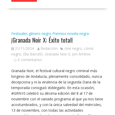
Festivales género negro
Premios novela negra
¡Granada Noir X: Éxito total!
21/11/2024
Redacción
cine negro
,
cómic
negro
,
Elia Barceló
,
Granada Noir X
,
Jon Arretxe
0 comentarios
Granada Noir, el festival cultural negro criminal más
longevo de Andalucía, plenamente consolidado, nunca
decepciona y ni la virulencia de la segunda Dana de la
temporada consiguió doblegarlo. En esta ocasión,
#GRN10 celebró su décima edición del 8 al 17 de
noviembre con el variado programa al que ya nos tiene
acostumbrados, y con la única salvedad del miércoles,
13 de noviembre, con todas las actividades