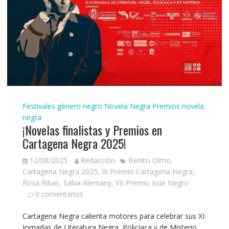
Festivales género negro
Novela Negra
Premios novela
negra
¡Novelas finalistas y Premios en
Cartagena Negra 2025!
12/08/2025
Redacción
Benito Olmo
,
Cartagena Negra 2025
,
IX Premio Cartagena Negra
,
Rosa Ribas
,
Salva Alemany
,
VII Premio Icue Negro
0 comentarios
Cartagena Negra calienta motores para celebrar sus XI
Jornadas de Literatura Negra, Policiaca y de Misterio