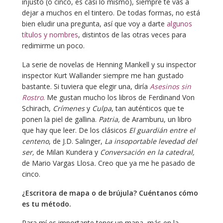
injusto (o cinco, es casi lo mismo), siempre te vas a
dejar a muchos en el tintero. De todas formas, no está
bien eludir una pregunta, así que voy a darte
algunos
títulos y nombres
, distintos de las otras veces para
redimirme un poco.
La serie de novelas de Henning Mankell y su inspector
inspector Kurt Wallander siempre me han gustado
bastante. Si tuviera que elegir una, diría
Asesinos sin
Rostro
. Me gustan mucho los libros de Ferdinand Von
Schirach,
Crímenes
y
Culpa
, tan auténticos que te
ponen la piel de gallina.
Patria,
de Aramburu, un libro
que hay que leer. De los clásicos
El guardián entre el
centeno
, de J.D. Salinger,
La insoportable levedad del
ser,
de Milan Kundera y
Conversación en la catedral,
de Mario Vargas Llosa
.
Creo que ya me he pasado de
cinco.
¿Escritora de mapa o de brújula? Cuéntanos cómo
es tu método.
Para mí es importante tener un mapa, más en la