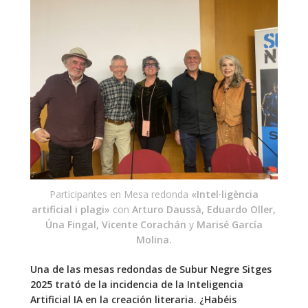
Participantes en Mesa redonda
«Intel·ligència
artificial i plagi»
con
Arturo Daussà, Eduardo Oller,
Úna Fingal, Vicente Corachán
y
Marisé García
Molina.
Una de las mesas redondas de Subur Negre Sitges
2025 trató de la incidencia de la Inteligencia
Artificial IA en la creación literaria. ¿Habéis