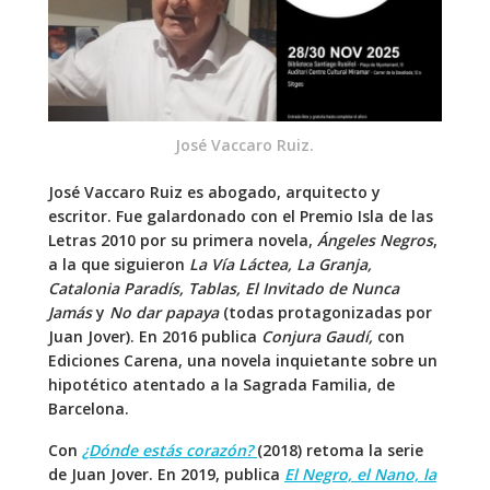
José Vaccaro Ruiz.
José Vaccaro Ruiz es abog
ado, arquitecto y
escritor. Fue galardonado con el Premio Isla de las
Letras 2010 por su primera novela,
Ángeles Negros
,
a la que siguieron
La Vía Láctea, La Granja,
Catalonia Paradís, Tablas, El Invitado de Nunca
Jamás
y
No dar papaya
(todas protagonizadas por
Juan Jover). En 2016 publica
Conjura Gaudí,
con
Ediciones Carena, una novela inquietante sobre un
hipotético atentado a la Sagrada Familia, de
Barcelona.
Con
¿Dónde estás corazón?
(2018) retoma la serie
de Juan Jover. En 2019, publica
El Negro, el Nano, la