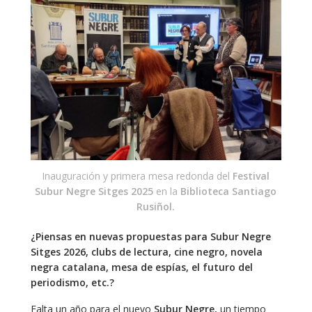
Inauguración y primera mesa redonda del
Festival
Subur Negre Sitges 2025
en la
Biblioteca Santiago
Rusiñol.
¿Piensas en nuevas propuestas para Subur Negre
Sitges 2026, clubs de lectura, cine negro, novela
negra catalana, mesa de espías, el futuro del
periodismo, etc.?
Falta un año para el nuevo
Subur Negre,
un tiempo