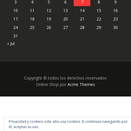
3
4
5
6
7
8
9
10
11
12
13
14
15
16
17
18
19
20
21
22
23
24
25
26
27
28
29
30
31
« Jul
Copyright © todos los derechos reservados
Online Shop por
Acme Themes
Privacidad y cookies: este sitio usa cookies. Si continúas navegando por
él, aceptas su uso.