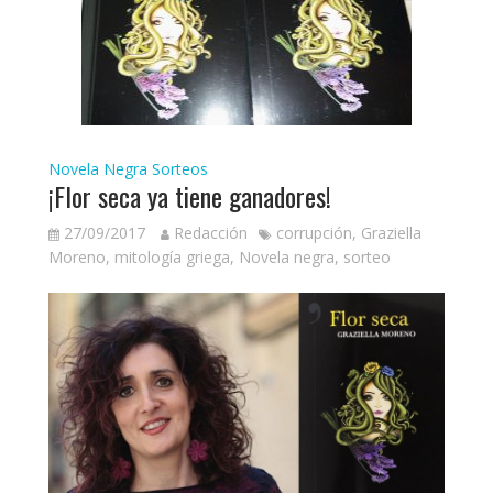
Novela Negra
Sorteos
¡Flor seca ya tiene ganadores!
27/09/2017
Redacción
corrupción
,
Graziella
Moreno
,
mitología griega
,
Novela negra
,
sorteo