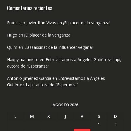
Comentarios recientes
Francisco Javier Illán Vivas
en
¡El placer de la venganza!
Hugo
en
¡El placer de la venganza!
Quim
en
L’assassinat de la influencer vegana!
Накрутка авито
en
Entrevistamos a Ángeles Gutiérrez-Lapi,
autora de “Esperanza”
Antonio Jiménez García
en
Entrevistamos a Ángeles
Gutiérrez-Lapi, autora de “Esperanza”
AGOSTO 2026
L
M
X
J
V
S
D
1
2