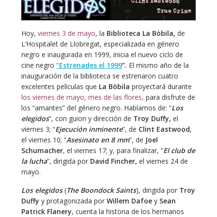
Hoy,
viernes 3 de mayo
, la
Biblioteca La Bòbila,
de
L’Hospitalet de Llobregat, especializada en género
negro e inaugurada en 1999, inicia el nuevo ciclo de
cine negro
“Estrenades el 1999
”.
El mismo año de la
inauguración de la biblioteca se estrenaron cuatro
excelentes películas que
La Bòbila
proyectará durante
los viernes de mayo, mes de las flores,
para disfrute de
los “amantes” del género negro. Hablamos de: “
Los
elegidos
”, con guion y dirección de
Troy Duffy,
el
viernes 3; “
Ejecución inminente
”, de
Clint Eastwood
,
el viernes 10; “
Asesinato en 8 mm
”, de
Joel
Schumacher
, el viernes 17; y, para finalizar, “
El club de
la lucha
”, dirigida por
David Fincher,
el viernes 24 de
mayo.
Los elegidos
(
The Boondock Saints
), dirigida por
Troy
Duffy
y protagonizada por
Willem Dafoe
y
Sean
Patrick Flanery
, cuenta la historia de los hermanos