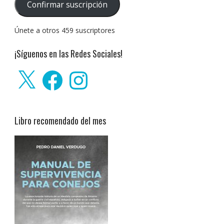
Confirmar suscripción
electrónico:
Únete a otros 459 suscriptores
¡Síguenos en las Redes Sociales!
X
Facebook
Instagram
Libro recomendado del mes