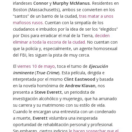
irlandeses
Connor
y
Murphy McManus.
Residentes en
Boston (Massachusetts), ambos se convierten en los
“santos” de un barrio de la ciudad,
tras matar a unos
mafiosos rusos.
Cuentan con la simpatía de los
ciudadanos e imbuidos por la idea de ser los “elegidos”
por Dios para erradicar el mal de la Tierra,
deciden
eliminar a toda la escoria de la ciudad.
No cuentan con
que la policía y, especialmente, un agente homosexual
del FBI, les siguen la pista de muy cerca.
El
viernes 10 de mayo
, toca el turno de
Ejecución
inminente
(
True Crime
). Esta película, dirigida e
interpretada por el mismo
Clint Eastwood
y basada
en la novela homónima de
Andrew Klavan
, nos
presenta a
Steve Everett
, un periodista de
investigación alcohólico y mujeriego, que ha arruinado
su carrera y su matrimonio con su estilo de vida.
Cuando le encargan una entrevista con un condenado
a muerte,
Everett
vislumbra una inesperada
oportunidad de rehabilitación personal y profesional.
Sin embargo, ciertos indicios
le hacen sospechar que el