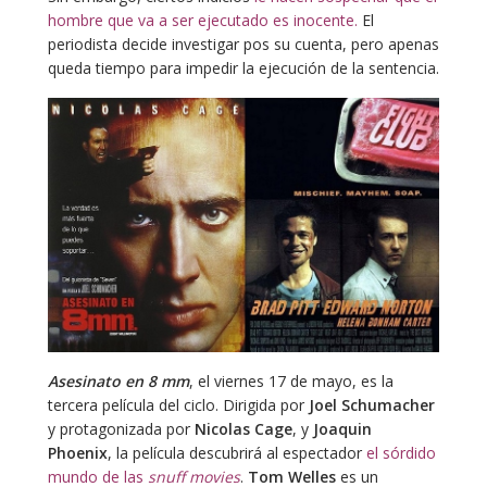
hombre que va a ser ejecutado es inocente.
El
periodista decide investigar pos su cuenta, pero apenas
queda tiempo para impedir la ejecución de la sentencia.
Asesinato en 8 mm
, el viernes 17 de mayo, es la
tercera película del ciclo. Dirigida por
Joel Schumacher
y protagonizada por
Nicolas Cage
, y
Joaquin
Phoenix
, la película descubrirá al espectador
el sórdido
mundo de las
snuff movies
.
Tom Welles
es un